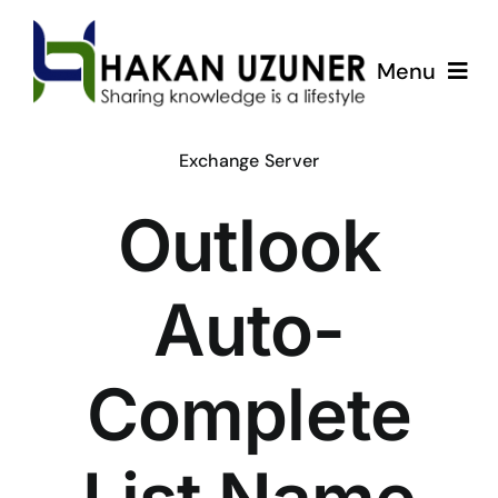
Skip
to
Menu
content
ÇözümPark
Exchange Server
Outlook
Eğitimlerim
Hakkında
Auto-
İletişim
Complete