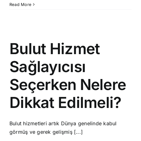
Talks
Read More
2023
Etkinliği
Başarıyl
Gerçekle
için
Bulut Hizmet
Sağlayıcısı
Seçerken Nelere
Dikkat Edilmeli?
Bulut hizmetleri artık Dünya genelinde kabul
görmüş ve gerek gelişmiş [...]