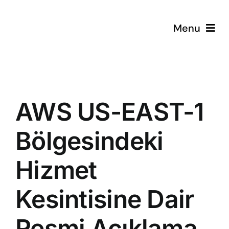
Skip
to
Menu
content
AWS US-EAST-1
Bölgesindeki
Hizmet
Kesintisine Dair
Resmi Açıklama