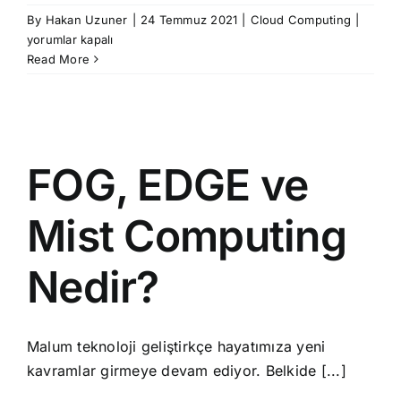
Bulut
By
Hakan Uzuner
|
24 Temmuz 2021
|
Cloud Computing
|
Hizme
yorumlar kapalı
Sağlayı
Read More
Seçer
Neler
Dikkat
Edilme
için
FOG, EDGE ve
Mist Computing
Nedir?
Malum teknoloji geliştirkçe hayatımıza yeni
kavramlar girmeye devam ediyor. Belkide [...]