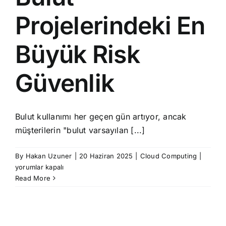
Açıklama
ve
Projelerindeki En
Değerlen
için
Büyük Risk
Güvenlik
Bulut kullanımı her geçen gün artıyor, ancak
müşterilerin "bulut varsayılan [...]
Bulut
By
Hakan Uzuner
|
20 Haziran 2025
|
Cloud Computing
|
Projele
yorumlar kapalı
En
Read More
Büyük
Risk
Güvenl
için