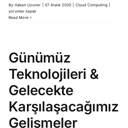
FOG,
By
Hakan Uzuner
|
07 Aralık 2020
|
Cloud Computing
|
EDGE
yorumlar kapalı
ve
Read More
Mist
Computi
Nedir?
için
Günümüz
Teknolojileri &
Gelecekte
Karşılaşacağımız
Gelişmeler