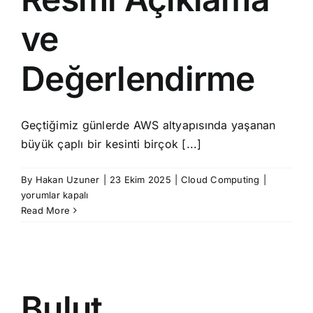
ve
Değerlendirme
Geçtiğimiz günlerde AWS altyapısında yaşanan
büyük çaplı bir kesinti birçok [...]
AWS
By
Hakan Uzuner
|
23 Ekim 2025
|
Cloud Computing
|
US-
yorumlar kapalı
EAST-
Read More
1
Bölgesind
Hizmet
Kesintisi
Dair
Bulut
Resmi