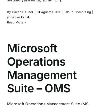
sürümü yayınlandı, sürüm [...]
Micros
By
Hakan Uzuner
|
31 Ağustos 2016
|
Cloud Computing
|
ATA
yorumlar kapalı
1.7
Read More
Yayınla
için
Microsoft
Operations
Management
Suite – OMS
Microsoft Operations Management Suite (MS