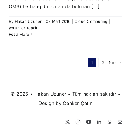
OMS) herhangi bir ortamda bulunan [...]
Microsoft
By
Hakan Uzuner
|
02 Mart 2016
|
Cloud Computing
|
Operation
yorumlar kapalı
Manageme
Read More
Suite
–
OMS
için
1
2
Next
© 2025 • Hakan Uzuner • Tüm hakları saklıdır •
Design by
Cenker Çetin