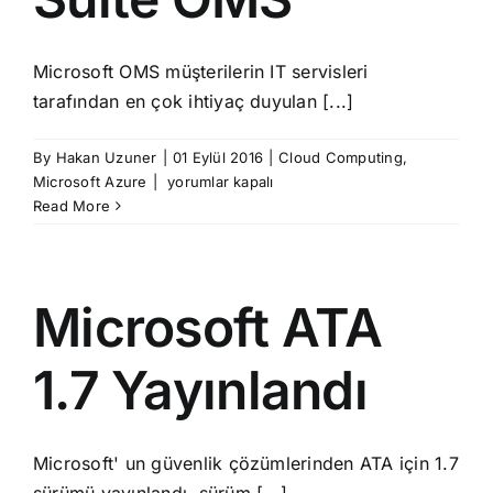
Microsoft OMS müşterilerin IT servisleri
tarafından en çok ihtiyaç duyulan [...]
By
Hakan Uzuner
|
01 Eylül 2016
|
Cloud Computing
,
Microsoft
Microsoft Azure
|
yorumlar kapalı
Operations
Read More
Management
Suite
OMS
için
Microsoft ATA
1.7 Yayınlandı
Microsoft' un güvenlik çözümlerinden ATA için 1.7