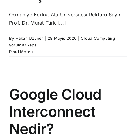
Osmaniye Korkut Ata Üniversitesi Rektörü Sayın
Prof. Dr. Murat Türk [...]
Günümü
By
Hakan Uzuner
|
28 Mayıs 2020
|
Cloud Computing
|
Teknoloji
yorumlar kapalı
&
Read More
Gelecek
Karşılaş
Gelişmel
için
Google Cloud
Interconnect
Nedir?