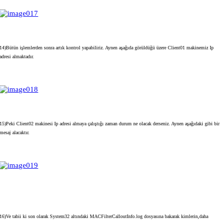
14)Bütün işlemlerden sonra artık kontrol yapabiliriz. Aynen aşağıda görüldüğü üzere Client01 makinemiz Ip
adresi almaktadır.
15)Peki Client02 makinesi Ip adresi almaya çalıştığı zaman durum ne olacak derseniz. Aynen aşağıdaki gibi bir
mesaj alacaktır.
16)Ve tabii ki son olarak System32 altındaki MACFilterCalloutInfo.log dosyasına bakarak kimlerin,daha