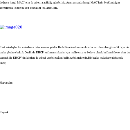
doğrusu hangi MAC’lerin Ip adresi alabildiği görebiliriz.Aynı zamanda hangi MAC’lerin bloklandığını
görebilmek içinde bu log dosyasını kullanabiliriz.
Evet arkadaşlar bir makalenin daha sonuna geldik.Bu bölümde olmazsa olmazlarımızdan olan güvenlik için bir
başka çözüme baktık.Özellikle DHCP kullanan şirketler için maliyetsiz ve bedava olarak kullanabilecek olan bu
seçenek ile DHCP’nin kimlere Ip adresi verebileceğini belirleyebilmekteyiz.Bir başka makalede görüşmek
üzere,
Hoşçakalın
Kaynak: