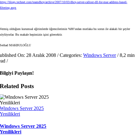
https://blogs.technet.com/teamdhcp/archive/2007/10/03/dhcp-server-callout-dll-for-mac-address-based-
filtering.aspx
Vermiş olduğum kurumsal eğitimlerde öğrencilerimin %90’ından mutlaka bu sorun ile alakalı bir şeyler
söylüyorlar. Bu makale hepimizin işini görecektir.
Serhad MAKBULOĞLU
ublished On: 28 Aralık 2008
/
Categories:
Windows Server
/
8,2 min
ead
/
Bilgiyi Paylaşın!
Related Posts
Windows Server 2025
Yenilikleri
Windows Server 2025
Yenilikleri