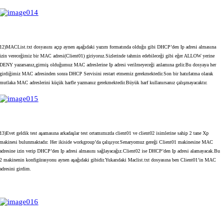
12)MACList.txt dosyasını açıp aynen aşağıdaki yazım formatında olduğu gibi DHCP’den Ip adresi almasına
izin vereceğimiz bir MAC adresi(Client01) giriyoruz.Sizlerinde tahmin edebileceği gibi eğer ALLOW yerine
DENY yazarsanız,girmiş olduğumuz MAC adreslerine Ip adresi verilmeyeceği anlamına gelir.Bu dosyaya her
girdiğimiz MAC adresinden sonra DHCP Servisini restart etmemiz gerekmektedir.Son bir hatırlatma olarak
mutlaka MAC adreslerini küçük harfle yazmanız gerekmektedir.Büyük harf kullanırsanız çalışmayacaktır.
13)Evet geldik test aşamasına arkadaşlar test ortamımızda client01 ve client02 isimlerine sahip 2 tane Xp
makinesi bulunmaktadır. Her ikiside workgroup’da çalışıyor.Senaryomuz gereği Client01 makinesine MAC
adresine izin verip DHCP’den Ip adresi almasını sağlayacağız.Client02 ise DHCP’den Ip adresi alamayacak.Bu
2 makinenin konfigürasyonu aynen aşağıdaki gibidir.Yukarıdaki Maclist.txt dosyasına ben Client01’in MAC
adresini girdim.