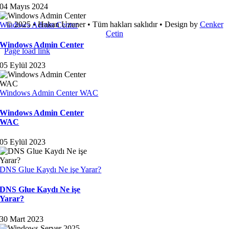
04 Mayıs 2024
© 2025 • Hakan Uzuner • Tüm hakları saklıdır • Design by
Cenker
Windows Admin Center
Çetin
Windows Admin Center
Page load link
Go
05 Eylül 2023
to
Top
Windows Admin Center WAC
Windows Admin Center
WAC
05 Eylül 2023
DNS Glue Kaydı Ne işe Yarar?
DNS Glue Kaydı Ne işe
Yarar?
30 Mart 2023