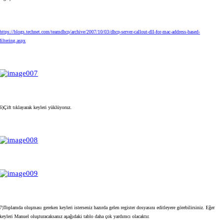
https://blogs.technet.com/teamdhcp/archive/2007/10/03/dhcp-server-callout-dll-for-mac-address-based-
filtering.aspx
6)Çift tıklayarak keyleri yüklüyoruz.
7)Toplamda oluşması gereken keyleri isterseniz hazırda gelen register dosyasını editleyere görebilirsiniz. Eğer
keyleri Manuel oluşturacaksanız aşağıdaki tablo daha çok yardımcı olacaktır.