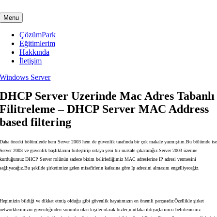
Skip
to
Menu
content
ÇözümPark
Eğitimlerim
Hakkında
İletişim
Windows Server
DHCP Server Uzerinde Mac Adres Tabanlı
Filitreleme – DHCP Server MAC Address
based filtering
Daha önceki bölümlerde hem Server 2003 hem de güvenlik tarafında bir çok makale yazmıştım.Bu bölümde is
Server 2003 ve güvenlik başlıklarını birleştirip ortaya yeni bir makale çıkaracağız.Server 2003 üzerine
kurduğumuz DHCP Server rolünün sadece bizim belirlediğimiz MAC adreslerine IP adresi vermesini
sağlıyacağız.Bu şekilde şirketimize gelen misafirlerin kafasına göre Ip adresini almasını engelliyeceğiz.
Hepimizin bildiği ve dikkat etmiş olduğu gibi güvenlik hayatımızın en önemli parçasıdır.Özellikle şirket
networklerimizin güvenliğinden sorumlu olan kişiler olarak bizler,mutlaka ihtiyaçlarımızı belirlememiz