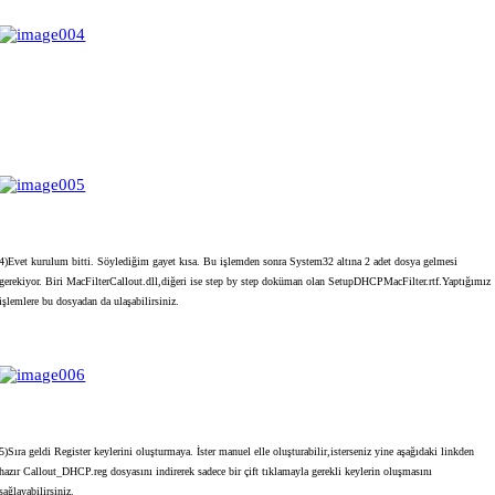
4)Evet kurulum bitti. Söylediğim gayet kısa. Bu işlemden sonra System32 altına 2 adet dosya gelmesi
gerekiyor. Biri MacFilterCallout.dll,diğeri ise step by step doküman olan SetupDHCPMacFilter.rtf.Yaptığımız
işlemlere bu dosyadan da ulaşabilirsiniz.
5)Sıra geldi Register keylerini oluşturmaya. İster manuel elle oluşturabilir,isterseniz yine aşağıdaki linkden
hazır Callout_DHCP.reg dosyasını indirerek sadece bir çift tıklamayla gerekli keylerin oluşmasını
sağlayabilirsiniz.