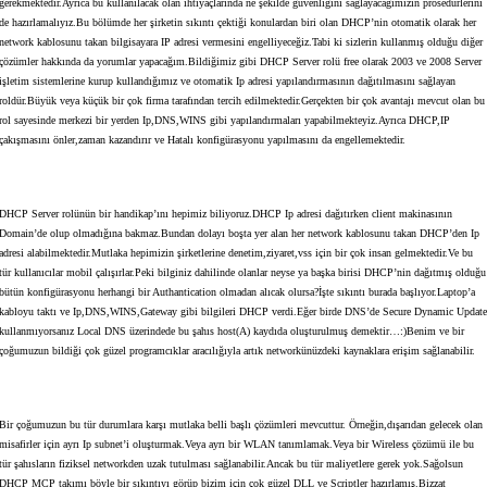
gerekmektedir.Ayrıca bu kullanılacak olan ihtiyaçlarında ne şekilde güvenliğini sağlayacağımızın prosedürlerini
de hazırlamalıyız.Bu bölümde her şirketin sıkıntı çektiği konulardan biri olan DHCP’nin otomatik olarak her
network kablosunu takan bilgisayara IP adresi vermesini engelliyeceğiz.Tabi ki sizlerin kullanmış olduğu diğer
çözümler hakkında da yorumlar yapacağım.Bildiğimiz gibi DHCP Server rolü free olarak 2003 ve 2008 Server
işletim sistemlerine kurup kullandığımız ve otomatik Ip adresi yapılandırmasının dağıtılmasını sağlayan
roldür.Büyük veya küçük bir çok firma tarafından tercih edilmektedir.Gerçekten bir çok avantajı mevcut olan bu
rol sayesinde merkezi bir yerden Ip,DNS,WINS gibi yapılandırmaları yapabilmekteyiz.Ayrıca DHCP,IP
çakışmasını önler,zaman kazandırır ve Hatalı konfigürasyonu yapılmasını da engellemektedir.
DHCP Server rolünün bir handikap’ını hepimiz biliyoruz.DHCP Ip adresi dağıtırken client makinasının
Domain’de olup olmadığına bakmaz.Bundan dolayı boşta yer alan her network kablosunu takan DHCP’den Ip
adresi alabilmektedir.Mutlaka hepimizin şirketlerine denetim,ziyaret,vss için bir çok insan gelmektedir.Ve bu
tür kullanıcılar mobil çalışırlar.Peki bilginiz dahilinde olanlar neyse ya başka birisi DHCP’nin dağıtmış olduğu
bütün konfigürasyonu herhangi bir Authantication olmadan alıcak olursa?İşte sıkıntı burada başlıyor.Laptop’a
kabloyu taktı ve Ip,DNS,WINS,Gateway gibi bilgileri DHCP verdi.Eğer birde DNS’de Secure Dynamic Updat
kullanmıyorsanız Local DNS üzerindede bu şahıs host(A) kaydıda oluşturulmuş demektir…:)Benim ve bir
çoğumuzun bildiği çok güzel programcıklar aracılığıyla artık networkünüzdeki kaynaklara erişim sağlanabilir.
Bir çoğumuzun bu tür durumlara karşı mutlaka belli başlı çözümleri mevcuttur. Örneğin,dışarıdan gelecek olan
misafirler için ayrı Ip subnet’i oluşturmak.Veya ayrı bir WLAN tanımlamak.Veya bir Wireless çözümü ile bu
tür şahısların fiziksel networkden uzak tutulması sağlanabilir.Ancak bu tür maliyetlere gerek yok.Sağolsun
DHCP MCP takımı böyle bir sıkıntıyı görüp bizim için çok güzel DLL ve Scriptler hazırlamış.Bizzat