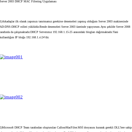
Server 2003 DHCP MAC Filtering Uygulaması
1)Arkadaşlar ilk olarak yapımızı tanıtmamız gerekirse denemeleri yapmış olduğum Server 2003 makinesinde
AD-DNS-DHCP rolleri yüklüdür.Bende denemeleri Server 2003 üzerinde yapıyorum.Aynı şekilde Server 2008
tarafında da çalışmaktadır.DHCP Serverımız 192.168.1.15-25 arasındaki blogları dağıtmaktadır.Yani
kullandığım IP bloğu 192.168.1.x\24’dir.
2)Microsoft DHCP Team tarafından oluşturulan CalloutMacFilter.MSİ dosyasını kurarak gerekli DLL’lere sahip