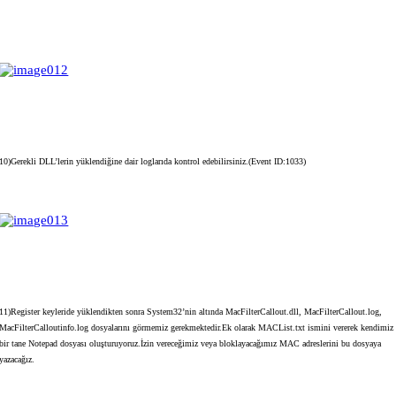
10)Gerekli DLL’lerin yüklendiğine dair loglarıda kontrol edebilirsiniz.(Event ID:1033)
11)Register keyleride yüklendikten sonra System32’nin altında MacFilterCallout.dll, MacFilterCallout.log,
MacFilterCalloutinfo.log dosyalarını görmemiz gerekmektedir.Ek olarak MACList.txt ismini vererek kendimiz
bir tane Notepad dosyası oluşturuyoruz.İzin vereceğimiz veya bloklayacağımız MAC adreslerini bu dosyaya
yazacağız.