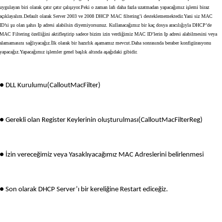
uygulayan biri olarak çatır çatır çalışıyor.Peki o zaman lafı daha fazla uzatmadan yapacağımız işlemi biraz
açıklayalım.Default olarak Server 2003 ve 2008 DHCP MAC filtering’i desteklememektedir.Yani siz MAC
ID’si şu olan şahıs Ip adresi alabilsin diyemiyorsunuz. Kullanacağımız bir kaç dosya aracılığıyla DHCP’de
MAC Filtering özelliğini aktifleştirip sadece bizim izin verdiğimiz MAC ID’lerin Ip adresi alabilmesini veya
alamamasını sağlıyacağız.İlk olarak bir hazırlık aşamamız mevcut.Daha sonrasında beraber konfigürasyonu
yapacağız.Yapacağımız işlemler genel başlık altında aşağıdaki gibidir.
●
DLL Kurulumu(CalloutMacFilter)
●
Gerekli olan Register Keylerinin oluşturulması(CalloutMacFilterReg)
●
İzin vereceğimiz veya Yasaklıyacağımız MAC Adreslerini belirlenmesi
●
Son olarak DHCP Server’ı bir kereliğine Restart ediceğiz.