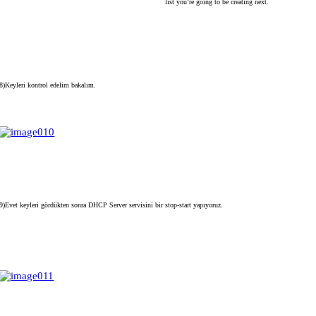
list you’re going to be creating next.
8)Keyleri kontrol edelim bakalım.
9)Evet keyleri gördükten sonra DHCP Server servisini bir stop-start yapıyoruz.