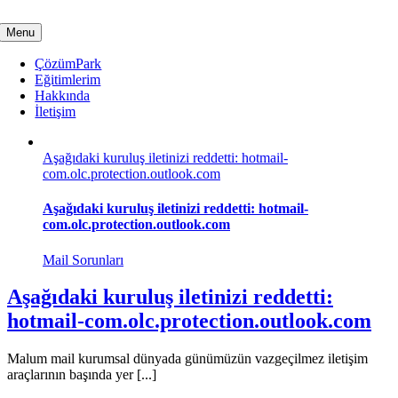
Skip
to
Menu
content
ÇözümPark
Eğitimlerim
Hakkında
İletişim
Aşağıdaki kuruluş iletinizi reddetti: hotmail-
com.olc.protection.outlook.com
Aşağıdaki kuruluş iletinizi reddetti: hotmail-
com.olc.protection.outlook.com
Mail Sorunları
Aşağıdaki kuruluş iletinizi reddetti:
hotmail-com.olc.protection.outlook.com
Malum mail kurumsal dünyada günümüzün vazgeçilmez iletişim
araçlarının başında yer [...]