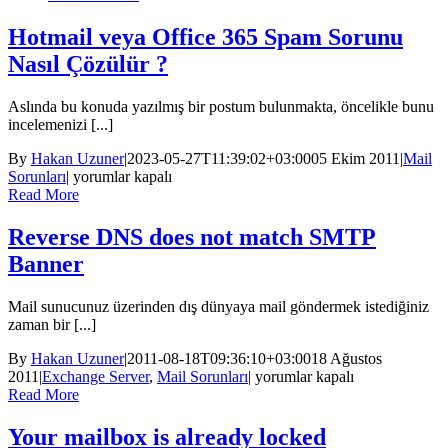
this
INCONSISTENT
failure
için
Hotmail veya Office 365 Spam Sorunu
is
in
Nasıl Çözülür ?
error,
please
Aslında bu konuda yazılmış bir postum bulunmakta, öncelikle bunu
contact
incelemenizi [...]
the
intended
By
Hakan Uzuner
|
2023-05-27T11:39:02+03:00
05 Ekim 2011
|
Mail
recipient
Hotmail
Sorunları
|
yorumlar kapalı
via
veya
Read More
alternate
Office
means
365
Reverse DNS does not match SMTP
için
Spam
Banner
Sorunu
Nasıl
Çözülür
Mail sunucunuz üzerinden dış dünyaya mail göndermek istediğiniz
?
zaman bir [...]
için
By
Hakan Uzuner
|
2011-08-18T09:36:10+03:00
18 Ağustos
Reverse
2011
|
Exchange Server
,
Mail Sorunları
|
yorumlar kapalı
DNS
Read More
does
not
Your mailbox is already locked
match