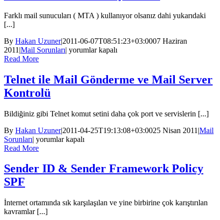
SMTP
Farklı mail sunucuları ( MTA ) kullanıyor olsanız dahi yukarıdaki
Banner
[...]
için
By
Hakan Uzuner
|
2011-06-07T08:51:23+03:00
07 Haziran
Your
2011
|
Mail Sorunları
|
yorumlar kapalı
mailbox
Read More
is
already
Telnet ile Mail Gönderme ve Mail Server
locked
Kontrolü
için
Bildiğiniz gibi Telnet komut setini daha çok port ve servislerin [...]
By
Hakan Uzuner
|
2011-04-25T19:13:08+03:00
25 Nisan 2011
|
Mail
Telnet
Sorunları
|
yorumlar kapalı
ile
Read More
Mail
Gönderme
Sender ID & Sender Framework Policy
ve
SPF
Mail
Server
Kontrolü
İnternet ortamında sık karşılaşılan ve yine birbirine çok karıştırılan
için
kavramlar [...]