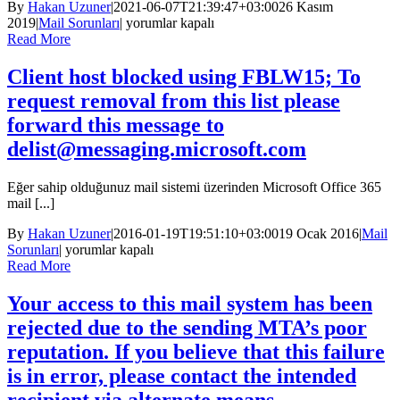
By
Hakan Uzuner
|
2021-06-07T21:39:47+03:00
26 Kasım
Aşağıdaki
2019
|
Mail Sorunları
|
yorumlar kapalı
kuruluş
Read More
iletinizi
reddetti:
Client host blocked using FBLW15; To
hotmail-
request removal from this list please
com.olc.protection.outlook.com
için
forward this message to
delist@messaging.microsoft.com
Eğer sahip olduğunuz mail sistemi üzerinden Microsoft Office 365
mail [...]
By
Hakan Uzuner
|
2016-01-19T19:51:10+03:00
19 Ocak 2016
|
Mail
Client
Sorunları
|
yorumlar kapalı
host
Read More
blocked
using
Your access to this mail system has been
FBLW15;
rejected due to the sending MTA’s poor
To
request
reputation. If you believe that this failure
removal
is in error, please contact the intended
from
this