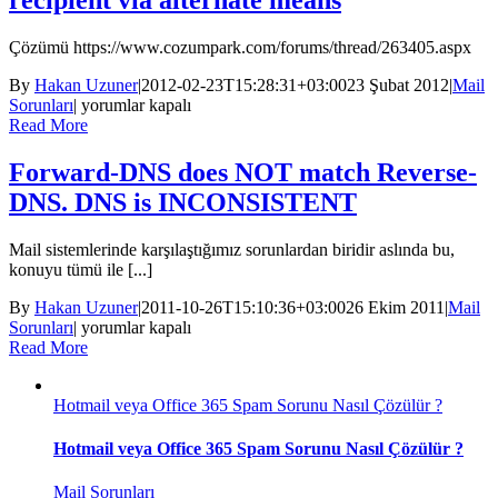
recipient via alternate means
list
please
Çözümü https://www.cozumpark.com/forums/thread/263405.aspx
forward
this
By
Hakan Uzuner
|
2012-02-23T15:28:31+03:00
23 Şubat 2012
|
Mail
message
Your
Sorunları
|
yorumlar kapalı
to
access
Read More
delist@messaging.microsoft.com
to
için
this
Forward-DNS does NOT match Reverse-
mail
DNS. DNS is INCONSISTENT
system
has
been
Mail sistemlerinde karşılaştığımız sorunlardan biridir aslında bu,
rejected
konuyu tümü ile [...]
due
to
By
Hakan Uzuner
|
2011-10-26T15:10:36+03:00
26 Ekim 2011
|
Mail
the
Forward-
Sorunları
|
yorumlar kapalı
sending
DNS
Read More
MTA’s
does
poor
NOT
reputation.
Hotmail veya Office 365 Spam Sorunu Nasıl Çözülür ?
match
If
Reverse-
you
DNS.
Hotmail veya Office 365 Spam Sorunu Nasıl Çözülür ?
believe
DNS
that
is
Mail Sorunları