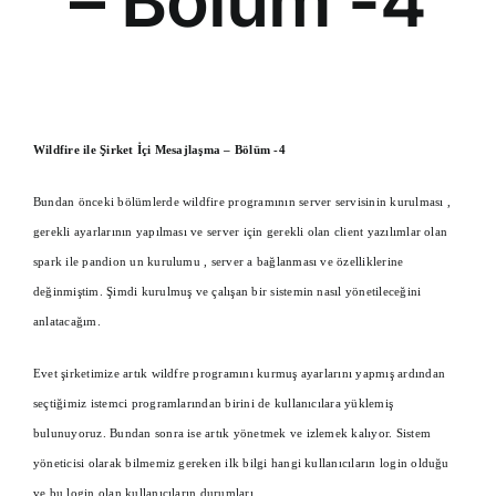
– Bölüm -4
Wildfire ile Şirket İçi Mesajlaşma – Bölüm -4
Bundan önceki bölümlerde wildfire programının server servisinin kurulması ,
gerekli ayarlarının yapılması ve server için gerekli olan client yazılımlar olan
spark ile pandion un kurulumu , server a bağlanması ve özelliklerine
değinmiştim. Şimdi kurulmuş ve çalışan bir sistemin nasıl yönetileceğini
anlatacağım.
Evet şirketimize artık wildfre programını kurmuş ayarlarını yapmış ardından
seçtiğimiz istemci programlarından birini de kullanıcılara yüklemiş
bulunuyoruz. Bundan sonra ise artık yönetmek ve izlemek kalıyor. Sistem
yöneticisi olarak bilmemiz gereken ilk bilgi hangi kullanıcıların login olduğu
ve bu login olan kullanıcıların durumları.