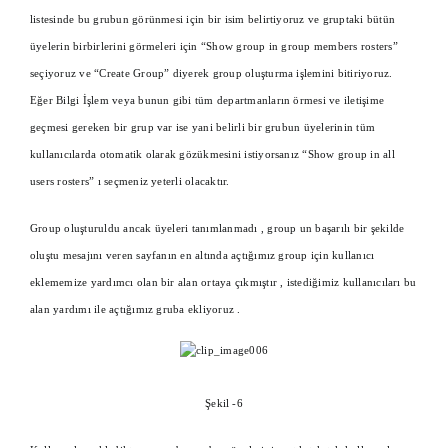
listesinde bu grubun görünmesi için bir isim belirtiyoruz ve gruptaki bütün
üyelerin birbirlerini görmeleri için “Show group in group members rosters”
seçiyoruz ve “Create Group” diyerek group oluşturma işlemini bitiriyoruz.
Eğer Bilgi İşlem veya bunun gibi tüm departmanların örmesi ve iletişime
geçmesi gereken bir grup var ise yani belirli bir grubun üyelerinin tüm
kullanıcılarda otomatik olarak gözükmesini istiyorsanız “Show group in all
users rosters” ı seçmeniz yeterli olacaktır.
Group oluşturuldu ancak üyeleri tanımlanmadı , group un başarılı bir şekilde
oluştu mesajını veren sayfanın en altında açtığımız group için kullanıcı
eklememize yardımcı olan bir alan ortaya çıkmıştır , istediğimiz kullanıcıları bu
alan yardımı ile açtığımız gruba ekliyoruz .
Şekil -6