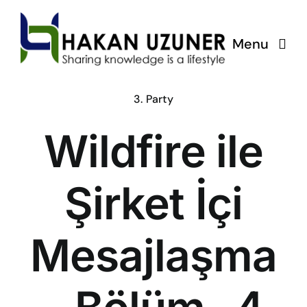
Skip
to
Menu
content
ÇözümPark
3. Party
Wildfire ile
Eğitimlerim
Hakkında
Şirket İçi
İletişim
Mesajlaşma