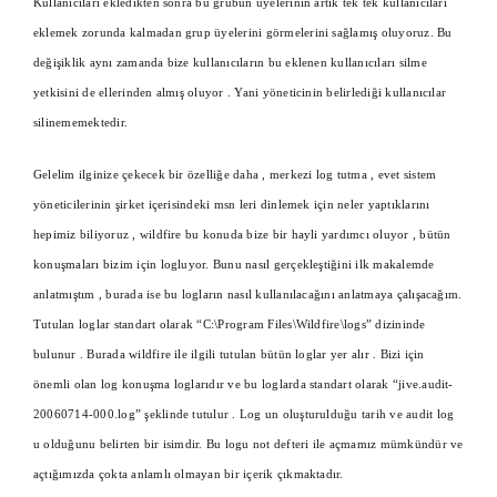
Kullanıcıları ekledikten sonra bu grubun üyelerinin artık tek tek kullanıcıları
eklemek zorunda kalmadan grup üyelerini görmelerini sağlamış oluyoruz. Bu
değişiklik aynı zamanda bize kullanıcıların bu eklenen kullanıcıları silme
yetkisini de ellerinden almış oluyor . Yani yöneticinin belirlediği kullanıcılar
silinememektedir.
Gelelim ilginize çekecek bir özelliğe daha , merkezi log tutma , evet sistem
yöneticilerinin şirket içerisindeki msn leri dinlemek için neler yaptıklarını
hepimiz biliyoruz , wildfire bu konuda bize bir hayli yardımcı oluyor , bütün
konuşmaları bizim için logluyor. Bunu nasıl gerçekleştiğini ilk makalemde
anlatmıştım , burada ise bu logların nasıl kullanılacağını anlatmaya çalışacağım.
Tutulan loglar standart olarak “C:\Program Files\Wildfire\logs” dizininde
bulunur . Burada wildfire ile ilgili tutulan bütün loglar yer alır . Bizi için
önemli olan log konuşma loglarıdır ve bu loglarda standart olarak “jive.audit-
20060714-000.log” şeklinde tutulur . Log un oluşturulduğu tarih ve audit log
u olduğunu belirten bir isimdir. Bu logu not defteri ile açmamız mümkündür ve
açtığımızda çokta anlamlı olmayan bir içerik çıkmaktadır.