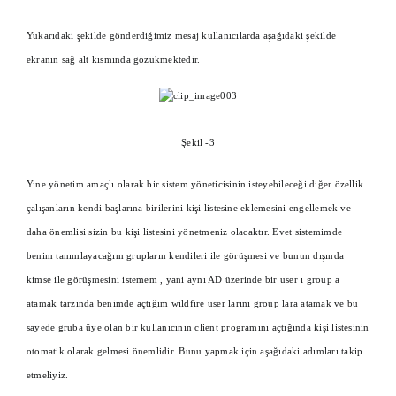
Yukarıdaki şekilde gönderdiğimiz mesaj kullanıcılarda aşağıdaki şekilde
ekranın sağ alt kısmında gözükmektedir.
Şekil -3
Yine yönetim amaçlı olarak bir sistem yöneticisinin isteyebileceği diğer özellik
çalışanların kendi başlarına birilerini kişi listesine eklemesini engellemek ve
daha önemlisi sizin bu kişi listesini yönetmeniz olacaktır. Evet sistemimde
benim tanımlayacağım grupların kendileri ile görüşmesi ve bunun dışında
kimse ile görüşmesini istemem , yani aynı AD üzerinde bir user ı group a
atamak tarzında benimde açtığım wildfire user larını group lara atamak ve bu
sayede gruba üye olan bir kullanıcının client programını açtığında kişi listesinin
otomatik olarak gelmesi önemlidir. Bunu yapmak için aşağıdaki adımları takip
etmeliyiz.