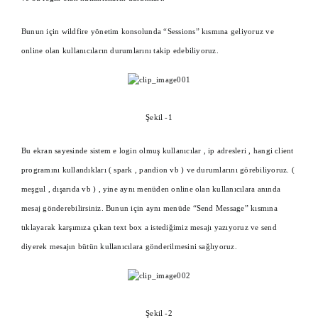
Bunun için wildfire yönetim konsolunda “Sessions” kısmına geliyoruz ve
online olan kullanıcıların durumlarını takip edebiliyoruz.
Şekil -1
Bu ekran sayesinde sistem e login olmuş kullanıcılar , ip adresleri , hangi client
programını kullandıkları ( spark , pandion vb ) ve durumlarını görebiliyoruz. (
meşgul , dışarıda vb ) , yine aynı menüden online olan kullanıcılara anında
mesaj gönderebilirsiniz. Bunun için aynı menüde “Send Message” kısmına
tıklayarak karşımıza çıkan text box a istediğimiz mesajı yazıyoruz ve send
diyerek mesajın bütün kullanıcılara gönderilmesini sağlıyoruz.
Şekil -2