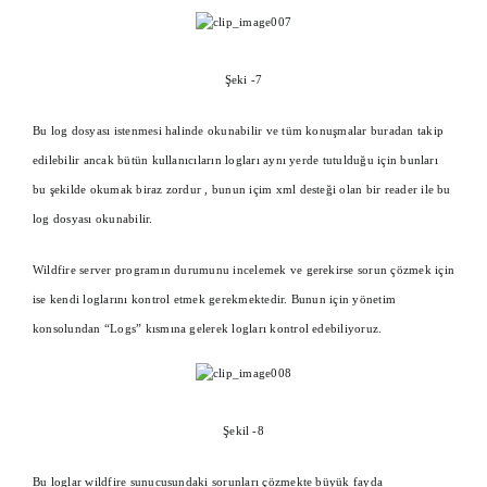
Şeki -7
Bu log dosyası istenmesi halinde okunabilir ve tüm konuşmalar buradan takip
edilebilir ancak bütün kullanıcıların logları aynı yerde tutulduğu için bunları
bu şekilde okumak biraz zordur , bunun içim xml desteği olan bir reader ile bu
log dosyası okunabilir.
Wildfire server programın durumunu incelemek ve gerekirse sorun çözmek için
ise kendi loglarını kontrol etmek gerekmektedir. Bunun için yönetim
konsolundan “Logs” kısmına gelerek logları kontrol edebiliyoruz.
Şekil -8
Bu loglar wildfire sunucusundaki sorunları çözmekte büyük fayda