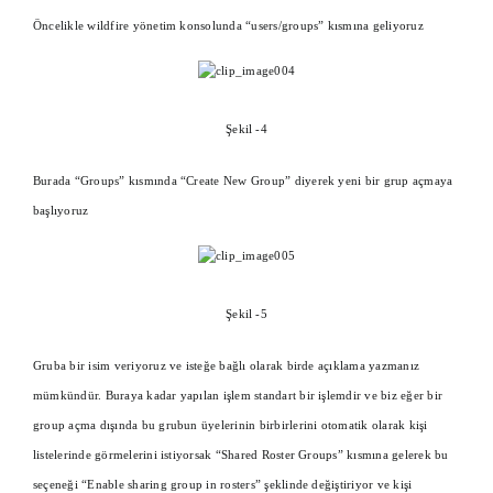
Öncelikle wildfire yönetim konsolunda “users/groups” kısmına geliyoruz
Şekil -4
Burada “Groups” kısmında “Create New Group” diyerek yeni bir grup açmaya
başlıyoruz
Şekil -5
Gruba bir isim veriyoruz ve isteğe bağlı olarak birde açıklama yazmanız
mümkündür. Buraya kadar yapılan işlem standart bir işlemdir ve biz eğer bir
group açma dışında bu grubun üyelerinin birbirlerini otomatik olarak kişi
listelerinde görmelerini istiyorsak “Shared Roster Groups” kısmına gelerek bu
seçeneği “Enable sharing group in rosters” şeklinde değiştiriyor ve kişi