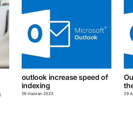
outlook increase speed of
Ou
indexing
th
a
26 Haziran 2023
29 A