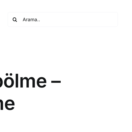
Search
for:
bölme –
me