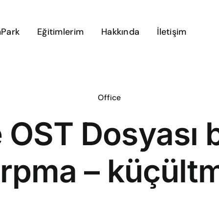
Park
Eğitimlerim
Hakkında
İletişim
Office
 OST Dosyası 
ırpma – küçült