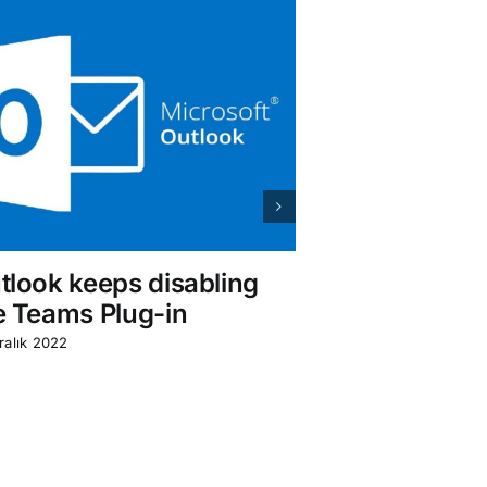
tlook keeps disabling
Outlook Ba
e Teams Plug-in
ile Silinen 
Gidiyor?
ralık 2022
12 Aralık 2022