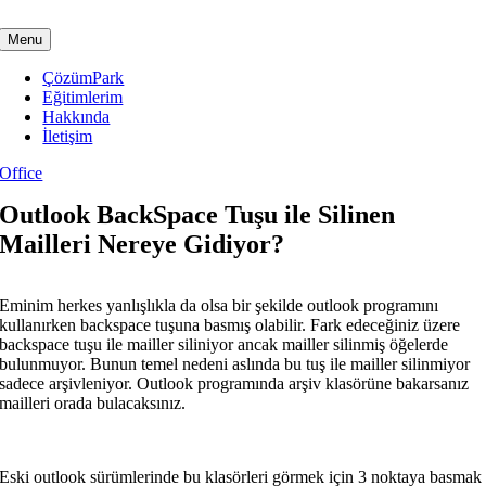
Skip
to
Menu
content
ÇözümPark
Eğitimlerim
Hakkında
İletişim
Office
Outlook BackSpace Tuşu ile Silinen
Mailleri Nereye Gidiyor?
Eminim herkes yanlışlıkla da olsa bir şekilde outlook programını
kullanırken backspace tuşuna basmış olabilir. Fark edeceğiniz üzere
backspace tuşu ile mailler siliniyor ancak mailler silinmiş öğelerde
bulunmuyor. Bunun temel nedeni aslında bu tuş ile mailler silinmiyor
sadece arşivleniyor. Outlook programında arşiv klasörüne bakarsanız
mailleri orada bulacaksınız.
Eski outlook sürümlerinde bu klasörleri görmek için 3 noktaya basmak