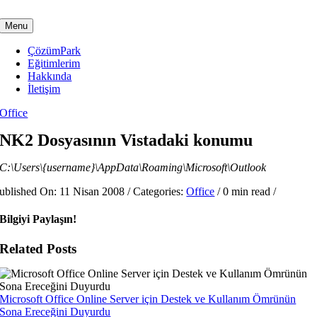
Skip
to
Menu
content
ÇözümPark
Eğitimlerim
Hakkında
İletişim
Office
NK2 Dosyasının Vistadaki konumu
C:\Users\{username}\AppData\Roaming\Microsoft\Outlook
ublished On: 11 Nisan 2008
/
Categories:
Office
/
0 min read
/
Bilgiyi Paylaşın!
Related Posts
Microsoft Office Online Server için Destek ve Kullanım Ömrünün
Sona Ereceğini Duyurdu