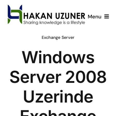
Skip
to
Menu
content
ÇözümPark
Exchange Server
Windows
Eğitimlerim
Hakkında
Server 2008
İletişim
Uzerinde