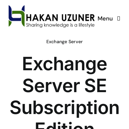
Skip
to
Menu
content
ÇözümPark
Exchange Server
Exchange
Eğitimlerim
Hakkında
Server SE
İletişim
Subscription