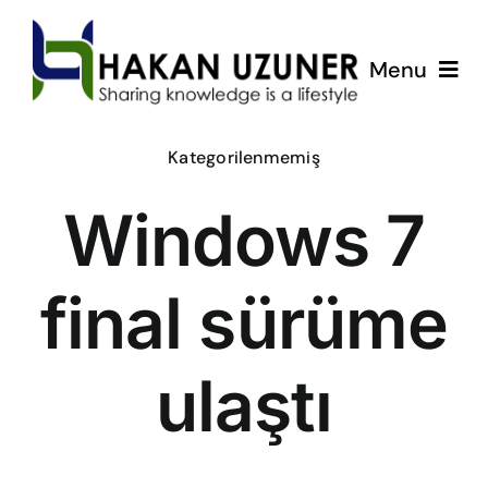
Skip
to
Menu
content
ÇözümPark
Kategorilenmemiş
Windows 7
Eğitimlerim
Hakkında
final sürüme
İletişim
ulaştı