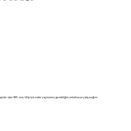
opüler olan RPC over http için neler yapmamız gerektiğini anlatmaya çalışacağım.