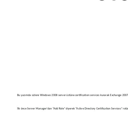
Bu yazımda sizlere Windows 2008 server üstüne certification services kurarak Exchange 2007 
İlk önce Server Manager’dan “Add Role” diyerek “Active Directory Certification Services” rolü