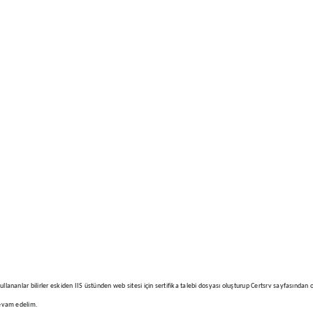
ullananlar bilirler eskiden IIS üstünden web sitesi için sertifika talebi dosyası oluşturup Certsrv sayfas
devam edelim.