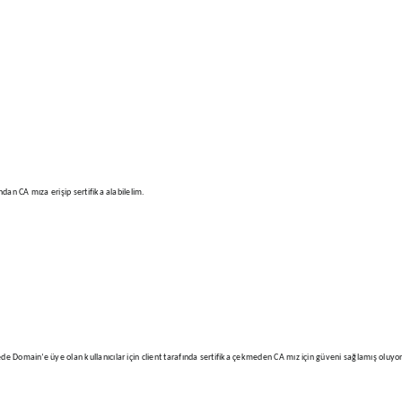
an CA mıza erişip sertifika alabilelim.
 Domain’e üye olan kullanıcılar için client tarafında sertifika çekmeden CA mız için güveni sağlamış oluyo