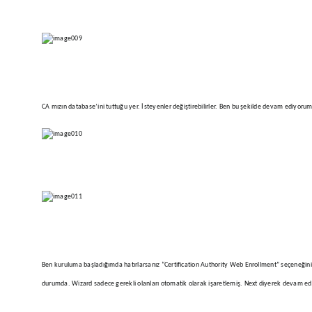
CA mızın database’ini tuttuğu yer. İsteyenler değiştirebilirler. Ben bu şekilde devam ediyorum
Ben kuruluma başladığımda hatırlarsanız “Certification Authority Web Enrollment” seçeneğini se
durumda. Wizard sadece gerekli olanları otomatik olarak işaretlemiş. Next diyerek devam ed