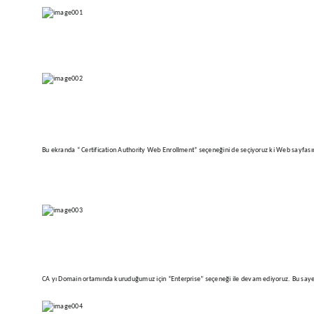
Bu ekranda “ Certification Authority Web Enrollment” seçeneğini de seçiyoruz ki Web sayfasınd
CA yı Domain ortamında kuruduğumuz için “Enterprise” seçeneği ile devam ediyoruz. Bu sayede