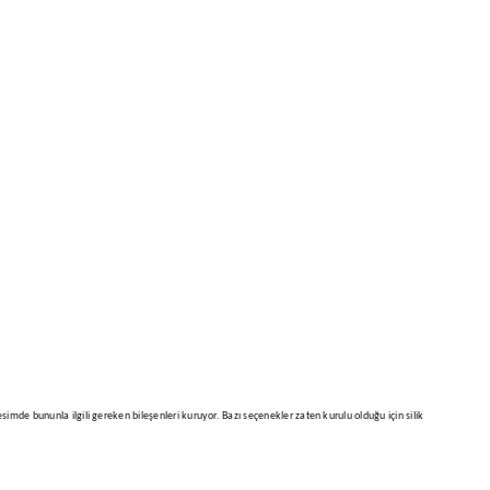
imde bununla ilgili gereken bileşenleri kuruyor. Bazı seçenekler zaten kurulu olduğu için silik