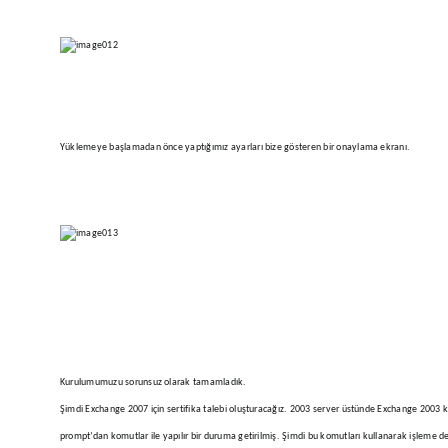
Yüklemeye başlamadan önce yaptığımız ayarları bize gösteren bir onaylama ekranı.
Kurulumumuzu sorunsuz olarak tamamladık.
Şimdi Exchange 2007 için sertifika talebi oluşturacağız. 2003 server üstünde Exchange 2003 k
prompt’dan komutlar ile yapılır bir duruma getirilmiş. Şimdi bu komutları kullanarak işleme 