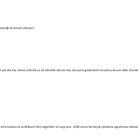
çeneği ile devam ediyoruz.
dan private key almak istersek ya da elimizde olan bir key dosyasını göstererek kuruluma devam etek isterse
yı alt kısımdan da sertifikanın HAS algorithm’ini seçiyoruz. 2008 server’da birçok şifreleme algoritması dest