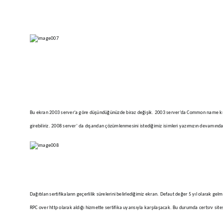
Bu ekran 2003 server’a göre düşündüğünüzde biraz değişik. 2003 server’da Common name kısmın
girebiliriz. 2008 server’ da dışarıdan çözümlenmesini istediğimiz isimleri yazımızın devamında
Dağıtılan sertifikaların geçerlilik sürelerini belirlediğimiz ekran. Defaut değer 5 yıl olarak 
RPC over http olarak aldığı hizmette sertifika uyarısıyla karşılaşacak. Bu durumda certsrv sit