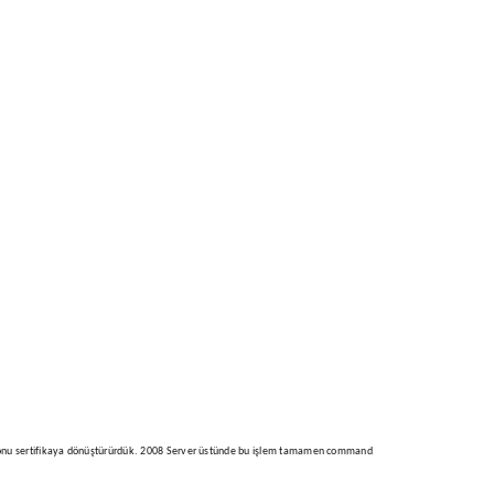
ından onu sertifikaya dönüştürürdük. 2008 Server üstünde bu işlem tamamen command