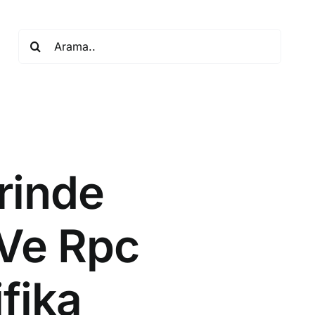
Search
for:
rinde
Ve Rpc
ifika