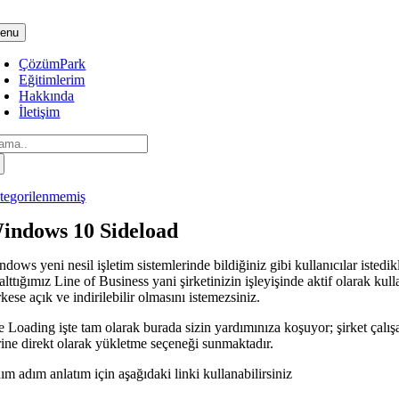
Skip
to
enu
content
ÇözümPark
Eğitimlerim
Hakkında
İletişim
arch
:
tegorilenmemiş
indows 10 Sideload
ndows yeni nesil işletim sistemlerinde bildiğiniz gibi kullanıcılar iste
alttığımız Line of Business yani şirketinizin işleyişinde aktif olarak k
kese açık ve indirilebilir olmasını istemezsiniz.
te Loading işte tam olarak burada sizin yardımınıza koşuyor; şirket ça
rine direkt olarak yükletme seçeneği sunmaktadır.
ım adım anlatım için aşağıdaki linki kullanabilirsiniz