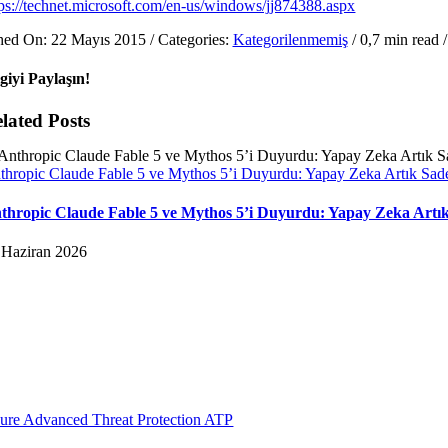
tps://technet.microsoft.com/en-us/windows/jj874388.aspx
hed On: 22 Mayıs 2015
/
Categories:
Kategorilenmemiş
/
0,7 min read
/
lgiyi Paylaşın!
lated Posts
thropic Claude Fable 5 ve Mythos 5’i Duyurdu: Yapay Zeka Artık Sade
thropic Claude Fable 5 ve Mythos 5’i Duyurdu: Yapay Zeka Artık
 Haziran 2026
ure Advanced Threat Protection ATP