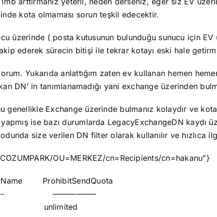
e 1mb arttırmanız yeterli, neden derseniz, eğer siz EV üz
linde kota olmaması sorun teşkil edecektir.
unucu üzerinde ( posta kutusunun bulunduğu sunucu için EV
ip ederek sürecin bitişi ile tekrar kotayı eski hale getirme
yorum. Yukarıda anlattığım zaten ev kullanan hemen hemen
çıkan DN’ in tanımlanamadığı yani exchange üzerinden bulm
u genellikle Exchange üzerinde bulmanız kolaydır ve kota d
 yapmış ise bazı durumlarda LegacyExchangeDN kaydı üze
dunda size verilen DN filter olarak kullanılır ve hızlıca ilg
/O=COZUMPARK/OU=MERKEZ/cn=Recipients/cn=hakanu”}
ohibitSendQuota
—————–
AG1 unlimited