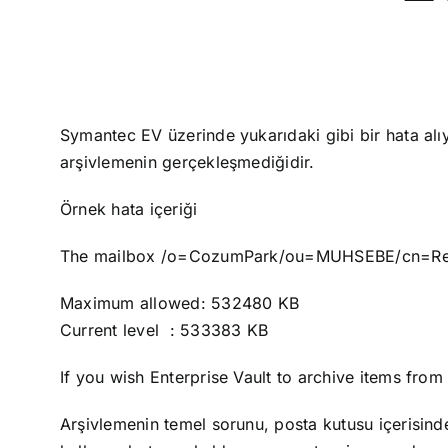
Symantec EV üzerinde yukarıdaki gibi bir hata alıy
arşivlemenin gerçekleşmediğidir.
Örnek hata içeriği
The mailbox /o=CozumPark/ou=MUHSEBE/cn=Recipi
Maximum allowed: 532480 KB
Current level : 533383 KB
If you wish Enterprise Vault to archive items fro
Arşivlemenin temel sorunu, posta kutusu içerisind