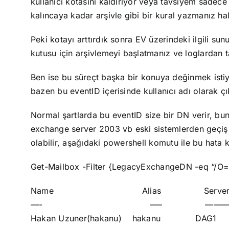
kullanıcı kotasını kaldırıyor veya tavsiyem sadec
kalıncaya kadar arşivle gibi bir kural yazmanız ha
Peki kotayı arttırdık sonra EV üzerindeki ilgili s
kutusu için arşivlemeyi başlatmanız ve loglardan tak
Ben ise bu süreçt başka bir konuya değinmek isti
bazen bu eventID içerisinde kullanıcı adı olarak 
Normal şartlarda bu eventID size bir
DN
verir, bun
exchange server 2003 vb eski sistemlerden geçiş
olabilir, aşağıdaki powershell komutu ile bu hata ko
Get-Mailbox -Filter {LegacyExchangeDN -eq “
Name Alias ServerName Pr
—- —– ———- 
Hakan Uzuner(hakanu) hakanu D