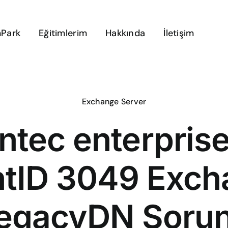
Park
Eğitimlerim
Hakkında
İletişim
Exchange Server
tec enterprise
ntID 3049 Exch
egacyDN Soru