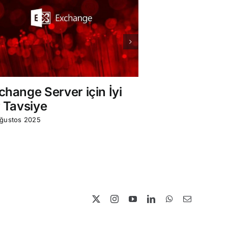
Subscriptio
Kurulum
03 Temmuz 2025
change Server için İyi
r Tavsiye
ğustos 2025