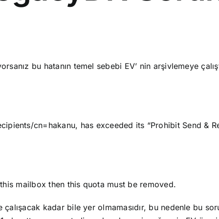
orsanız bu hatanın temel sebebi EV’ nin arşivlemeye çalışt
ents/cn=hakanu, has exceeded its “Prohibit Send & Rec
m this mailbox then this quota must be removed.
e çalışacak kadar bile yer olmamasıdır, bu nedenle bu so