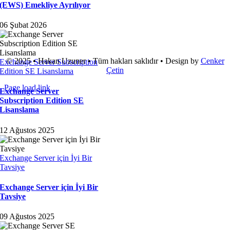
(EWS) Emekliye Ayrılıyor
06 Şubat 2026
© 2025 • Hakan Uzuner • Tüm hakları saklıdır • Design by
Cenker
Exchange Server Subscription
Çetin
Edition SE Lisanslama
Page load link
Exchange Server
Go
Subscription Edition SE
to
Lisanslama
Top
12 Ağustos 2025
Exchange Server için İyi Bir
Tavsiye
Exchange Server için İyi Bir
Tavsiye
09 Ağustos 2025