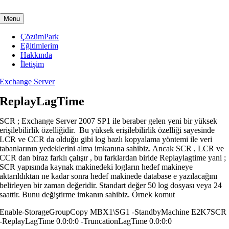
Skip
to
Menu
content
ÇözümPark
Eğitimlerim
Hakkında
İletişim
Exchange Server
ReplayLagTime
SCR ; Exchange Server 2007 SP1 ile beraber gelen yeni bir yüksek
erişilebilirlik özelliğidir. Bu yüksek erişilebilirlik özelliği sayesinde
LCR ve CCR da olduğu gibi log bazlı kopyalama yöntemi ile veri
tabanlarının yedeklerini alma imkanına sahibiz. Ancak SCR , LCR ve
CCR dan biraz farklı çalışır , bu farklardan biride Replaylagtime yani ;
SCR yapısında kaynak makinedeki logların hedef makineye
aktarıldıktan ne kadar sonra hedef makinede database e yazılacağını
belirleyen bir zaman değeridir. Standart değer 50 log dosyası veya 24
saattir. Bunu değiştirme imkanın sahibiz. Örnek komut
Enable-StorageGroupCopy MBX1\SG1 -StandbyMachine E2K7SCR
-ReplayLagTime 0.0:0:0 -TruncationLagTime 0.0:0:0