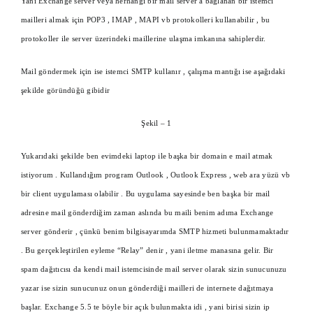
Yani Exchange server veya herhangi bir mail server a bağlanan bir istemci
mailleri almak için POP3 , IMAP , MAPI vb protokolleri kullanabilir , bu
protokoller ile server üzerindeki maillerine ulaşma imkanına sahiplerdir.
Mail göndermek için ise istemci SMTP kullanır , çalışma mantığı ise aşağıdaki
şekilde göründüğü gibidir
Şekil – 1
Yukarıdaki şekilde ben evimdeki laptop ile başka bir domain e mail atmak
istiyorum . Kullandığım program Outlook , Outlook Express , web ara yüzü vb
bir client uygulaması olabilir . Bu uygulama sayesinde ben başka bir mail
adresine mail gönderdiğim zaman aslında bu maili benim adıma Exchange
server gönderir , çünkü benim bilgisayarımda SMTP hizmeti bulunmamaktadır
. Bu gerçekleştirilen eyleme “Relay” denir , yani iletme manasına gelir. Bir
spam dağıtıcısı da kendi mail istemcisinde mail server olarak sizin sunucunuzu
yazar ise sizin sunucunuz onun gönderdiği mailleri de internete dağıtmaya
başlar. Exchange 5.5 te böyle bir açık bulunmakta idi , yani birisi sizin ip