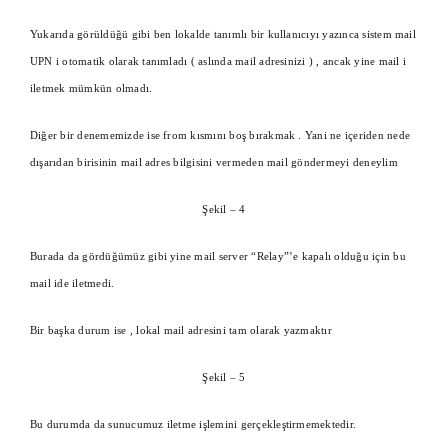
Yukarıda görüldüğü gibi ben lokalde tanımlı bir kullanıcıyı yazınca sistem mail
UPN i otomatik olarak tanımladı ( aslında mail adresinizi ) , ancak yine mail i
iletmek mümkün olmadı.
Diğer bir denememizde ise from kısmını boş bırakmak . Yani ne içeriden nede
dışarıdan birisinin mail adres bilgisini vermeden mail göndermeyi deneylim
Şekil – 4
Burada da gördüğümüz gibi yine mail server “Relay”’e kapalı olduğu için bu
mail ide iletmedi.
Bir başka durum ise , lokal mail adresini tam olarak yazmaktır
Şekil – 5
Bu durumda da sunucumuz iletme işlemini gerçekleştirmemektedir.