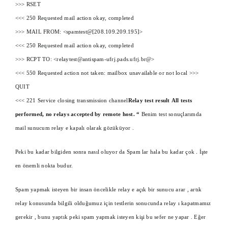
>>> RSET
<<< 250 Requested mail action okay, completed
>>> MAIL FROM: <spamtest@[208.109.209.195]>
<<< 250 Requested mail action okay, completed
>>> RCPT TO: <relaytest@antispam-ufrj.pads.ufrj.br@>
<<< 550 Requested action not taken: mailbox unavailable or not local
>>>
QUIT
<<< 221 Service closing transmission channel
Relay test result
All tests
performed, no relays accepted by remote host.
“
Benim test sonuçlarımda
mail sunucum relay e kapalı olarak gözüküyor .
Peki bu kadar bilgiden sonra nasıl oluyor da Spam lar hala bu kadar çok . İşte
en önemli nokta budur.
Spam yapmak isteyen bir insan öncelikle relay e açık bir sunucu arar , artık
relay konusunda bilgili olduğumuz için testlerin sonucunda relay ı kapatmamız
gerekir , bunu yaptık peki spam yapmak isteyen kişi bu sefer ne yapar . Eğer