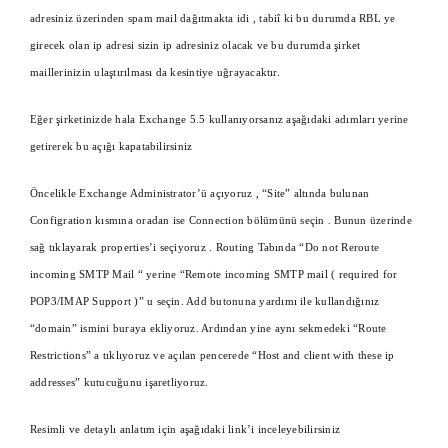
adresiniz üzerinden spam mail dağıtmakta idi , tabiî ki bu durumda RBL ye
girecek olan ip adresi sizin ip adresiniz olacak ve bu durumda şirket
maillerinizin ulaştırılması da kesintiye uğrayacaktır.
Eğer şirketinizde hala Exchange 5.5 kullanıyorsanız aşağıdaki adımları yerine
getirerek bu açığı kapatabilirsiniz
Öncelikle Exchange Administrator’ü açıyoruz , “Site” altında bulunan
Configration kısmına oradan ise Connection bölümünü seçin . Bunun üzerinde
sağ tıklayarak properties’i seçiyoruz . Routing Tabında “Do not Reroute
incoming SMTP Mail “ yerine “Remote incoming SMTP mail ( required for
POP3/IMAP Support )” u seçin. Add butonuna yardımı ile kullandığınız
“domain” ismini buraya ekliyoruz. Ardından yine aynı sekmedeki “Route
Restrictions” a tıklıyoruz ve açılan pencerede “Host and client with these ip
addresses” kutucuğunu işaretliyoruz.
Resimli ve detaylı anlatım için aşağıdaki link’i inceleyebilirsiniz