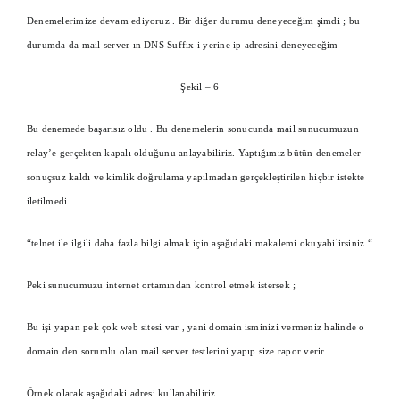
Denemelerimize devam ediyoruz . Bir diğer durumu deneyeceğim şimdi ; bu
durumda da mail server ın DNS Suffix i yerine ip adresini deneyeceğim
Şekil – 6
Bu denemede başarısız oldu . Bu denemelerin sonucunda mail sunucumuzun
relay’e gerçekten kapalı olduğunu anlayabiliriz. Yaptığımız bütün denemeler
sonuçsuz kaldı ve kimlik doğrulama yapılmadan gerçekleştirilen hiçbir istekte
iletilmedi.
“telnet ile ilgili daha fazla bilgi almak için aşağıdaki makalemi okuyabilirsiniz “
Peki sunucumuzu internet ortamından kontrol etmek istersek ;
Bu işi yapan pek çok web sitesi var , yani domain isminizi vermeniz halinde o
domain den sorumlu olan mail server testlerini yapıp size rapor verir.
Örnek olarak aşağıdaki adresi kullanabiliriz