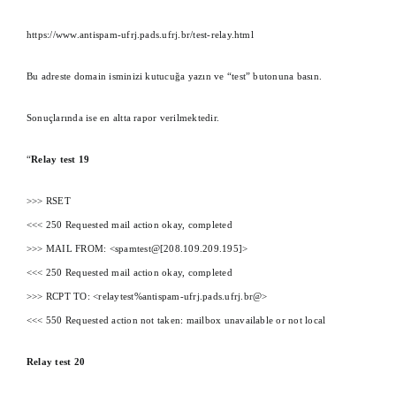
https://www.antispam-ufrj.pads.ufrj.br/test-relay.html
Bu adreste domain isminizi kutucuğa yazın ve “test” butonuna basın.
Sonuçlarında ise en altta rapor verilmektedir.
“
Relay test 19
>>> RSET
<<< 250 Requested mail action okay, completed
>>> MAIL FROM: <spamtest@[208.109.209.195]>
<<< 250 Requested mail action okay, completed
>>> RCPT TO: <relaytest%antispam-ufrj.pads.ufrj.br@>
<<< 550 Requested action not taken: mailbox unavailable or not local
Relay test 20