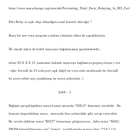
https://www.msexchange.org/tutorials/Preventing_Third_Party_Relaying_In_MS_Ex
Peki Relay ın açık olup olmadığını nasıl kontrol edeceğiz ?
Bunu bir site veya program yardımı olmadan telnet ile yapabilirsiniz .
İlk olarak telnet ile hedef sunucuya bağlanmamız gerekmektedir ;
telnet 85.X.X.X 25 yazmamız halinde sunucuya bağlantıya geçmiş oluruz ( not
: eğer firewall da 25 nolu port açık değil ise veya sizin tarafınızda bir firewall
bu portu telnet için yasaklamış ise sorun çekersiniz. )
Şekil – 2
Bağlantı gerçekleştikten sonra komut satırında “EHLO” dememiz yeterlidir . Bu
komutu koşturduktan sonra , sunucuda bize yukarıdaki gibi cevap verecektir.
Bu cevabı aldıktan sonra “RSET” komutunu çalıştırıyoruz , daha sonra “MAIL
FROM:hakan@deneme.com” (enter) , yazdığımızda sunucu bize “250 2.1.0