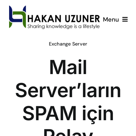
Skip
to
Menu
content
ÇözümPark
Exchange Server
Mail
Eğitimlerim
Hakkında
Server’ların
İletişim
SPAM için