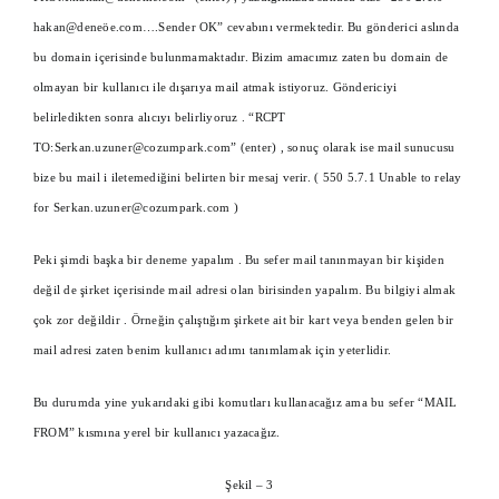
hakan@deneöe.com….Sender
OK” cevabını vermektedir. Bu gönderici aslında
bu domain içerisinde bulunmamaktadır. Bizim amacımız zaten bu domain de
olmayan bir kullanıcı ile dışarıya mail atmak istiyoruz. Göndericiyi
belirledikten sonra alıcıyı belirliyoruz . “RCPT
TO:Serkan.uzuner@cozumpark.com” (enter) , sonuç olarak ise mail sunucusu
bize bu mail i iletemediğini belirten bir mesaj verir. ( 550 5.7.1 Unable to relay
for
Serkan.uzuner@cozumpark.com
)
Peki şimdi başka bir deneme yapalım . Bu sefer mail tanınmayan bir kişiden
değil de şirket içerisinde mail adresi olan birisinden yapalım. Bu bilgiyi almak
çok zor değildir . Örneğin çalıştığım şirkete ait bir kart veya benden gelen bir
mail adresi zaten benim kullanıcı adımı tanımlamak için yeterlidir.
Bu durumda yine yukarıdaki gibi komutları kullanacağız ama bu sefer “MAIL
FROM” kısmına yerel bir kullanıcı yazacağız.
Şekil – 3