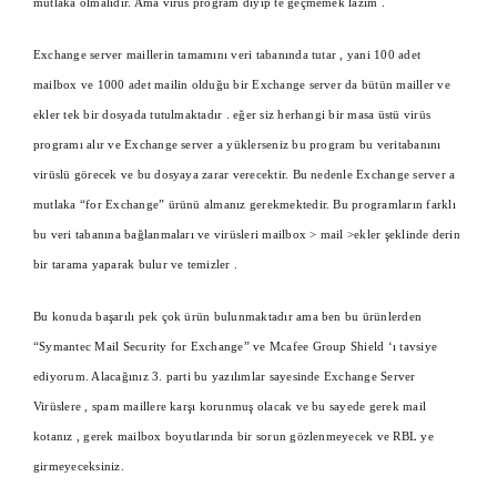
mutlaka olmalıdır. Ama virüs program diyip te geçmemek lazım .
Exchange server maillerin tamamını veri tabanında tutar , yani 100 adet
mailbox ve 1000 adet mailin olduğu bir Exchange server da bütün mailler ve
ekler tek bir dosyada tutulmaktadır . eğer siz herhangi bir masa üstü virüs
programı alır ve Exchange server a yüklerseniz bu program bu veritabanını
virüslü görecek ve bu dosyaya zarar verecektir. Bu nedenle Exchange server a
mutlaka “for Exchange” ürünü almanız gerekmektedir. Bu programların farklı
bu veri tabanına bağlanmaları ve virüsleri mailbox > mail >ekler şeklinde derin
bir tarama yaparak bulur ve temizler .
Bu konuda başarılı pek çok ürün bulunmaktadır ama ben bu ürünlerden
“Symantec Mail Security for Exchange” ve Mcafee Group Shield ‘ı tavsiye
ediyorum. Alacağınız 3. parti bu yazılımlar sayesinde Exchange Server
Virüslere , spam maillere karşı korunmuş olacak ve bu sayede gerek mail
kotanız , gerek mailbox boyutlarında bir sorun gözlenmeyecek ve RBL ye
girmeyeceksiniz.