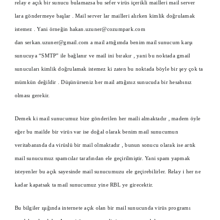
relay e açık bir sunucu bulamazsa bu sefer virüs içerikli mailleri mail server
lara göndermeye başlar . Mail server lar mailleri alırken kimlik doğrulamak
istemez . Yani örneğin
hakan.uzuner@cozumpark.com
dan
serkan.uzuner@gmail.com
a mail attığımda benim mail sunucum karşı
sunucuya “SMTP” ile bağlanır ve mail ini bırakır , yani bu noktada gmail
sunucuları kimlik doğrulamak istemez ki zaten bu noktada böyle bir şey çok ta
mümkün değildir . Düşünürseniz her mail attığınız sunucuda bir hesabınız
olması gerekir.
Demek ki mail sunucumuz bize gönderilen her maili almaktadır , madem öyle
eğer bu mailde bir virüs var ise doğal olarak benim mail sunucumun
veritabanında da virüslü bir mail olmaktadır , bunun sonucu olarak ise artık
mail sunucumuz spamcılar tarafından ele geçirilmiştir. Yani spam yapmak
isteyenler bu açık sayesinde mail sunucumuzu ele geçirebilirler. Relay i her ne
kadar kapatsak ta mail sunucumuz yine RBL ye girecektir.
Bu bilgiler ışığında internete açık olan bir mail sunucunda virüs programı