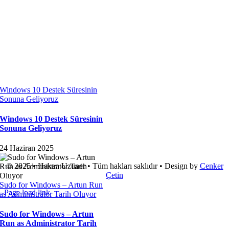
Windows 10 Destek Süresinin
Sonuna Geliyoruz
Windows 10 Destek Süresinin
Sonuna Geliyoruz
24 Haziran 2025
© 2025 • Hakan Uzuner • Tüm hakları saklıdır • Design by
Cenker
Çetin
Sudo for Windows – Artun Run
Page load link
as Administrator Tarih Oluyor
Go
to
Sudo for Windows – Artun
Top
Run as Administrator Tarih