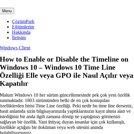
Skip
to
Menu
content
ÇözümPark
Eğitimlerim
Hakkında
İletişim
Windows Client
How to Enable or Disable the Timeline on
Windows 10 – Windows 10 Time Line
Özelliği Elle veya GPO ile Nasıl Açılır veya
Kapatılır
Malum Windows 10 her sürüm güncellemesinde pek çok yeni özellik
sunmaktadır. 1803 sürümünden belki de en çok konuşulan
özelliklerden birisi Time Line özelliği. Peki nedir bu time line derseniz,
basit anlamda sizin bilgisayarınızda yaptıklarınızın kayıt altına alan ve
istediğiniz bir anda ilgili zamana dönüp ne yaptığınızı görmenizi
sağlayan bir özellik. Yani ihtiyaç duyan insanlar için çok kullanışlı,
özellikle açtığını bir doküman veya web sitesini anında
bulabiliyorsunuz.