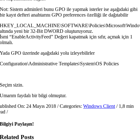
Not: Sistem adminleri bunu GPO ile yapmak isterler ise aşağıdaki gibi
bir kayıt defteri anahtarını GPO preferences özelliği ile dağıtabilir
HKEY_LOCAL_MACHINE\SOFTWARE\Policies\Microsoft\Window
altında yeni bir 32-Bit DWORD oluşturuyoruz.
İsmi “EnableActivityFeed” Değeri kapatmak için sıfır, açmak için 1
olmalı.
Yada GPO üzerinde aşağıdaki yolu izleyebilirler
Configuration\Administrative Templates\System\OS Policies
Seçim sizin.
Umarım faydalı bir bilgi olmuştur.
ublished On: 24 Mayıs 2018
/
Categories:
Windows Client
/
1,8 min
ead
/
Bilgiyi Paylaşın!
Related Posts