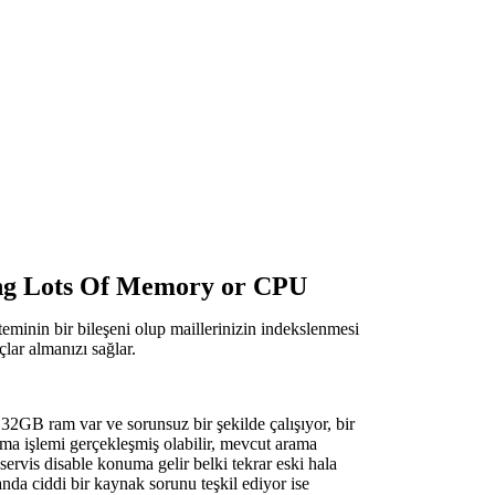
ing Lots Of Memory or CPU
minin bir bileşeni olup maillerinizin indekslenmesi
çlar almanızı sağlar.
 32GB ram var ve sorunsuz bir şekilde çalışıyor, bir
a işlemi gerçekleşmiş olabilir, mevcut arama
rvis disable konuma gelir belki tekrar eski hala
nda ciddi bir kaynak sorunu teşkil ediyor ise