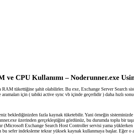
M ve CPU Kullanımı – Noderunner.exe Us
AM tükettiğine şahit olabilirler. Bu exe, Exchange Server Search siste
aramaları için ( tabiki active sync vb içinde geçerlidir ) daha hızlı sonu
niz beklediğinizden fazla kaynak tüketebilir. Yani örneğin sisteminizde
r.exe üzerinden gerçekleştiğini gördünüz, bu durumda toplu bir taşım
r (Microsoft Exchange Search Host Controller servisi yama yüklerken se
n bu sefer indeksleme tekrar yüksek kaynak kullanmaya başlar. Eğer o a