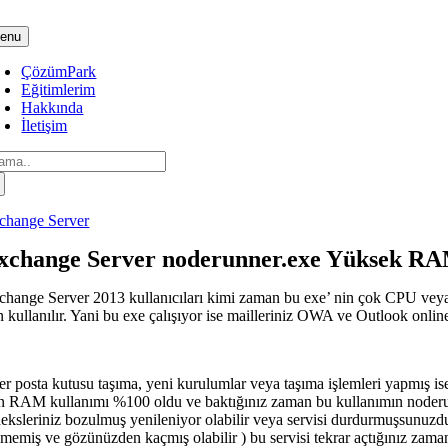
Skip
to
enu
content
ÇözümPark
Eğitimlerim
Hakkında
İletişim
arch
:
change Server
xchange Server noderunner.exe Yüksek RA
change Server 2013 kullanıcıları kimi zaman bu exe’ nin çok CPU veya R
n kullanılır. Yani bu exe çalışıyor ise mailleriniz OWA ve Outlook online 
er posta kutusu taşıma, yeni kurulumlar veya taşıma işlemleri yapmış ise
n RAM kullanımı %100 oldu ve baktığınız zaman bu kullanımın noderunne
deksleriniz bozulmuş yenileniyor olabilir veya servisi durdurmuşsunuzdu
lmemiş ve gözünüzden kaçmış olabilir ) bu servisi tekrar açtığınız zama