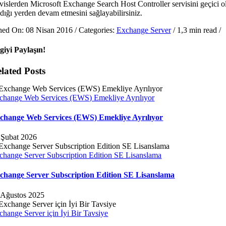
rvislerden Microsoft Exchange Search Host Controller servisini geçici o
ldığı yerden devam etmesini sağlayabilirsiniz.
hed On: 08 Nisan 2016
/
Categories:
Exchange Server
/
1,3 min read
/
lgiyi Paylaşın!
lated Posts
change Web Services (EWS) Emekliye Ayrılıyor
change Web Services (EWS) Emekliye Ayrılıyor
 Şubat 2026
change Server Subscription Edition SE Lisanslama
change Server Subscription Edition SE Lisanslama
 Ağustos 2025
change Server için İyi Bir Tavsiye