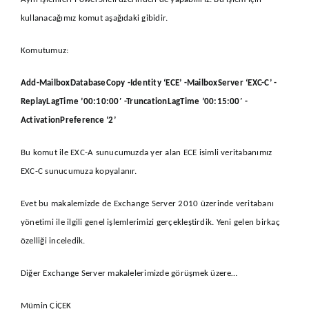
kullanacağımız komut aşağıdaki gibidir.
Komutumuz:
Add-MailboxDatabaseCopy -Identity ‘ECE’ -MailboxServer ‘EXC-C’ -
ReplayLagTime ’00:10:00′ -TruncationLagTime ’00:15:00′ -
ActivationPreference ‘2’
Bu komut ile EXC-A sunucumuzda yer alan ECE isimli veritabanımız
EXC-C sunucumuza kopyalanır.
Evet bu makalemizde de Exchange Server 2010 üzerinde veritabanı
yönetimi ile ilgili genel işlemlerimizi gerçekleştirdik. Yeni gelen birkaç
özelliği inceledik.
Diğer Exchange Server makalelerimizde görüşmek üzere…
Mümin ÇİÇEK