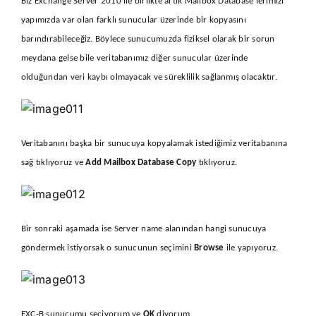
Biz Exchange Server 2010 ile birlikte artık Mailbox Database’lerimizi
yapımızda var olan farklı sunucular üzerinde bir kopyasını
barındırabileceğiz. Böylece sunucumuzda fiziksel olarak bir sorun
meydana gelse bile veritabanımız diğer sunucular üzerinde
olduğundan veri kaybı olmayacak ve süreklilik sağlanmış olacaktır.
Veritabanını başka bir sunucuya kopyalamak istediğimiz veritabanına
sağ tıklıyoruz ve
Add Mailbox Database Copy
tıklıyoruz.
Bir sonraki aşamada ise Server name alanından hangi sunucuya
göndermek istiyorsak o sunucunun seçimini
Browse
ile yapıyoruz.
EXC-B sunucumu seçiyorum ve
OK
diyorum.