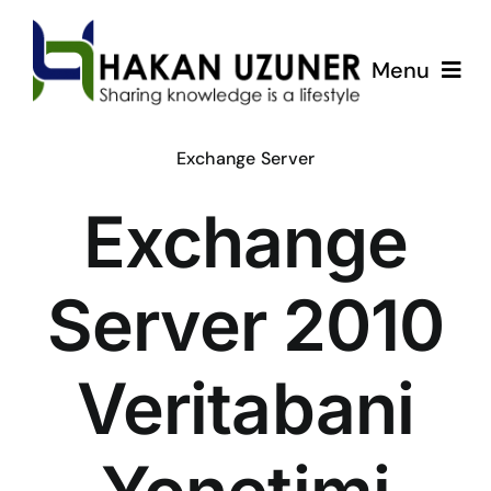
Skip
to
Menu
content
ÇözümPark
Exchange Server
Exchange
Eğitimlerim
Hakkında
Server 2010
İletişim
Veritabani