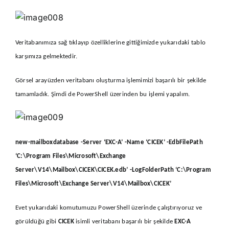
Veritabanımıza sağ tıklayıp özelliklerine gittiğimizde yukarıdaki tablo
karşımıza gelmektedir.
Görsel arayüzden veritabanı oluşturma işlemimizi başarılı bir şekilde
tamamladık. Şimdi de PowerShell üzerinden bu işlemi yapalım.
new-mailboxdatabase -Server ‘EXC-A’ -Name ‘CICEK’ -EdbFilePath
‘C:\Program Files\Microsoft\Exchange
Server\V14\Mailbox\CICEK\CICEK.edb’ -LogFolderPath ‘C:\Program
Files\Microsoft\Exchange Server\V14\Mailbox\CICEK’
Evet yukarıdaki komutumuzu PowerShell üzerinde çalıştırıyoruz ve
görüldüğü gibi
CICEK
isimli veritabanı başarılı bir şekilde
EXC-A