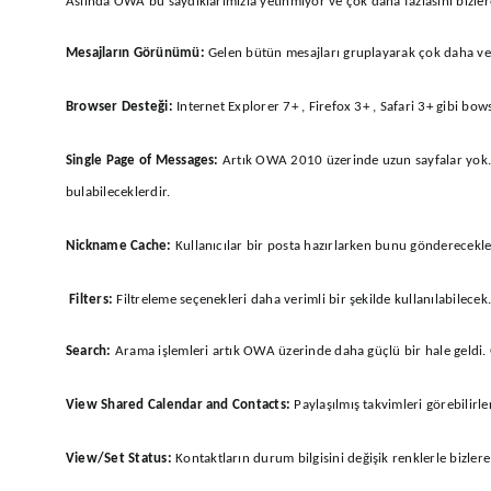
Aslında OWA bu saydıklarımızla yetinmiyor ve çok daha fazlasını bizle
Mesajların Görünümü:
Gelen bütün mesajları gruplayarak çok daha ver
Browser Desteği:
Internet Explorer 7+ , Firefox 3+ , Safari 3+ gibi bow
Single Page of Messages:
Artık OWA 2010 üzerinde uzun sayfalar yok. B
bulabileceklerdir.
Nickname Cache:
Kullanıcılar bir posta hazırlarken bunu gönderecekle
Filters:
Filtreleme seçenekleri daha verimli bir şekilde kullanılabilecek.
Search:
Arama işlemleri artık OWA üzerinde daha güçlü bir hale geldi. G
View Shared Calendar and Contacts:
Paylaşılmış takvimleri görebilirle
View/Set Status:
Kontaktların durum bilgisini değişik renklerle bizlere