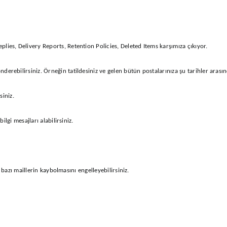
es, Delivery Reports, Retention Policies, Deleted Items karşımıza çıkıyor.
derebilirsiniz. Örneğin tatildesiniz ve gelen bütün postalarınıza şu tarihler arasında
siniz.
ilgi mesajları alabilirsiniz.
e bazı maillerin kaybolmasını engelleyebilirsiniz.