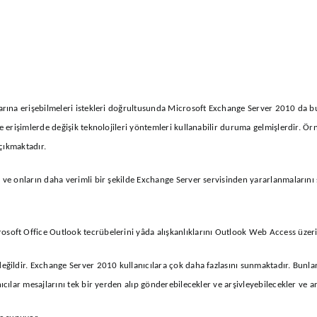
rına erişebilmeleri istekleri doğrultusunda Microsoft Exchange Server 2010 da bu a
erişimlerde değişik teknolojileri yöntemleri kullanabilir duruma gelmişlerdir. Örne
 çıkmaktadır.
ve onların daha verimli bir şekilde Exchange Server servisinden yararlanmalarını s
oft Office Outlook tecrübelerini yâda alışkanlıklarını Outlook Web Access üzeri
ildir. Exchange Server 2010 kullanıcılara çok daha fazlasını sunmaktadır. Bunlar e
cılar mesajlarını tek bir yerden alıp gönderebilecekler ve arşivleyebilecekler ve 