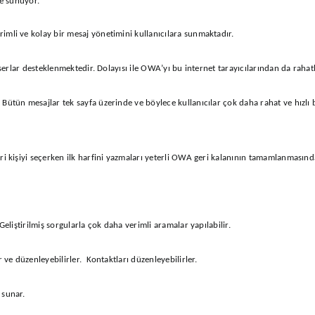
re sunuyor.
imli ve kolay bir mesaj yönetimini kullanıcılara sunmaktadır.
serlar desteklenmektedir. Dolayısı ile OWA’yı bu internet tarayıcılarından da rahatlı
ütün mesajlar tek sayfa üzerinde ve böylece kullanıcılar çok daha rahat ve hızlı b
ri kişiyi seçerken ilk harfini yazmaları yeterli OWA geri kalanının tamamlanmasınd
eliştirilmiş sorgularla çok daha verimli aramalar yapılabilir.
r ve düzenleyebilirler. Kontaktları düzenleyebilirler.
 sunar.