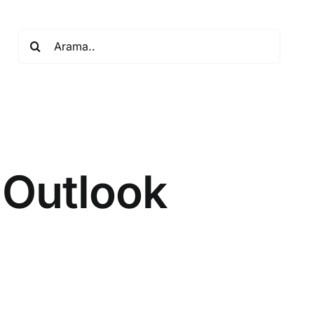
Search
for:
 Outlook