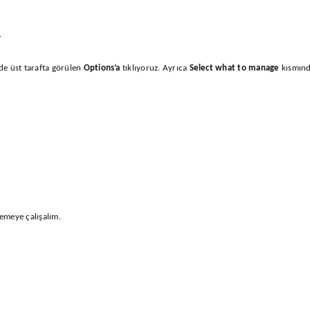
.
lde üst tarafta görülen
Options’a
tıklıyoruz. Ayrıca
Select what to manage
kısmın
lemeye çalışalım.