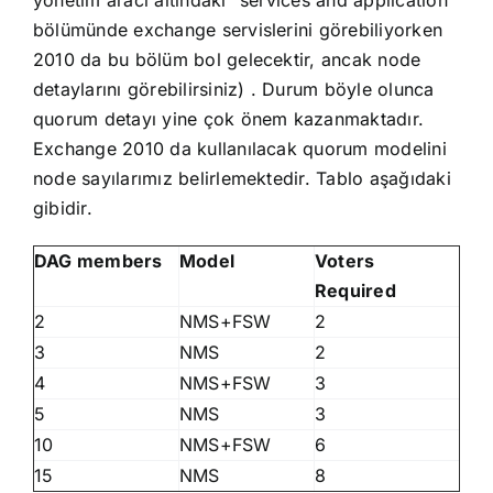
yönetim aracı altındaki “services and application”
bölümünde exchange servislerini görebiliyorken
2010 da bu bölüm bol gelecektir, ancak node
detaylarını görebilirsiniz) . Durum böyle olunca
quorum detayı yine çok önem kazanmaktadır.
Exchange 2010 da kullanılacak quorum modelini
node sayılarımız belirlemektedir. Tablo aşağıdaki
gibidir.
DAG members
Model
Voters
Required
2
NMS+FSW
2
3
NMS
2
4
NMS+FSW
3
5
NMS
3
10
NMS+FSW
6
15
NMS
8