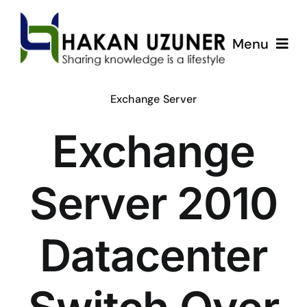
Skip
to
Menu
content
ÇözümPark
Exchange Server
Exchange
Eğitimlerim
Hakkında
Server 2010
İletişim
Datacenter