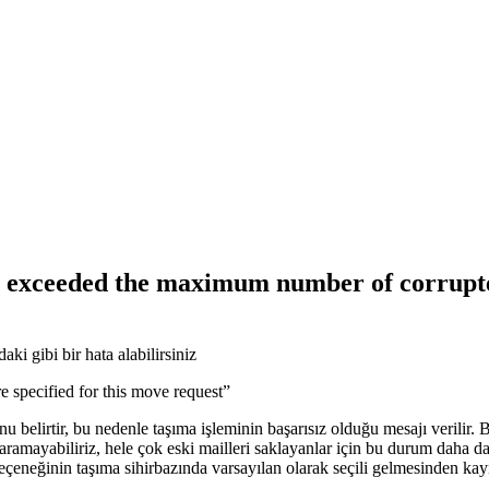
exceeded the maximum number of corrupted 
ki gibi bir hata alabilirsiniz
 specified for this move request”
u belirtir, bu nedenle taşıma işleminin başarısız olduğu mesajı verilir
ramayabiliriz, hele çok eski mailleri saklayanlar için bu durum daha da
eçeneğinin taşıma sihirbazında varsayılan olarak seçili gelmesinden kay