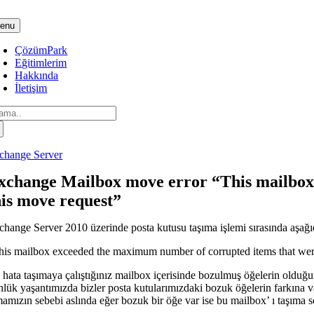
Skip
to
enu
content
ÇözümPark
Eğitimlerim
Hakkında
İletişim
arch
:
change Server
xchange Mailbox move error “This mailbox 
his move request”
change Server 2010 üzerinde posta kutusu taşıma işlemi sırasında aşağıda
his mailbox exceeded the maximum number of corrupted items that were
 hata taşımaya çalıştığınız mailbox içerisinde bozulmuş öğelerin olduğun
nlük yaşantımızda bizler posta kutularımızdaki bozuk öğelerin farkına va
mamızın sebebi aslında eğer bozuk bir öğe var ise bu mailbox’ ı taşıma s