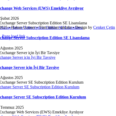
change Web Services (EWS) Emekliye Ayrılıyor
 Şubat 2026
2025 • Hakan Uzuner • Tüm hakları saklıdır • Design by
Cenker Çetin
change Server Subscription Edition SE Lisanslama
Page load link
change Server Subscription Edition SE Lisanslama
Go
to
 Ağustos 2025
Top
change Server için İyi Bir Tavsiye
change Server için İyi Bir Tavsiye
 Ağustos 2025
change Server SE Subscription Edition Kurulum
change Server SE Subscription Edition Kurulum
 Temmuz 2025