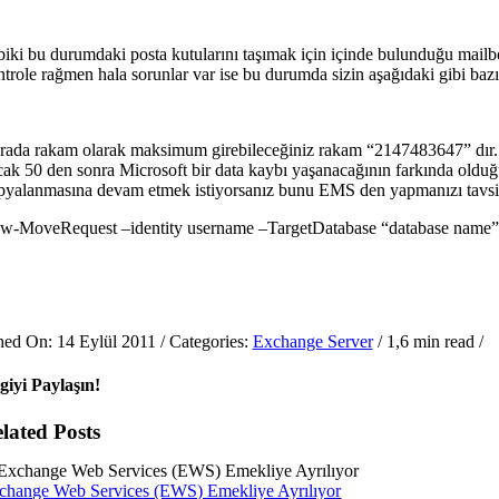
biki bu durumdaki posta kutularını taşımak için içinde bulunduğu mailb
ntrole rağmen hala sorunlar var ise bu durumda sizin aşağıdaki gibi bazı
rada rakam olarak maksimum girebileceğiniz rakam “2147483647” dır. 
cak 50 den sonra Microsoft bir data kaybı yaşanacağının farkında oldu
pyalanmasına devam etmek istiyorsanız bunu EMS den yapmanızı tavsiy
w-MoveRequest –identity username –TargetDatabase “database nam
hed On: 14 Eylül 2011
/
Categories:
Exchange Server
/
1,6 min read
/
lgiyi Paylaşın!
lated Posts
change Web Services (EWS) Emekliye Ayrılıyor