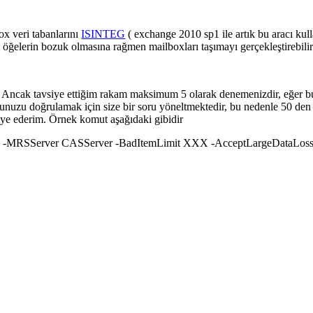
ox veri tabanlarını
ISINTEG
( exchange 2010 sp1 ile artık bu aracı kull
 öğelerin bozuk olmasına rağmen mailboxları taşımayı gerçekleştirebilir
Ancak tavsiye ettiğim rakam maksimum 5 olarak denemenizdir, eğer bu
ğunuzu doğrulamak için size bir soru yöneltmektedir, bu nedenle 50 de
e ederim. Örnek komut aşağıdaki gibidir
e” -MRSServer CASServer -BadItemLimit XXX -AcceptLargeDataLoss