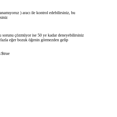
anamıyoruz ) aracı ile kontrol edebilirsiniz, bu
siniz
 sorunu çözmüyor ise 50 ye kadar deneyebilirsiniz
n fazla eğer bozuk öğenin görmezden gelip
:$true