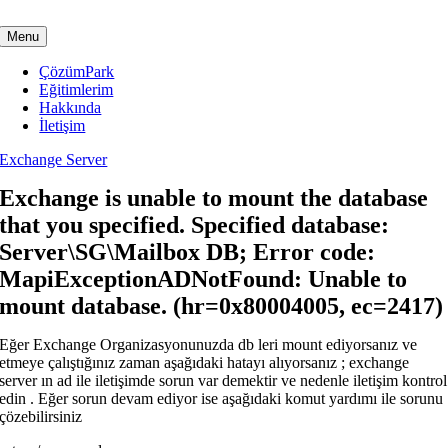
Skip
to
Menu
content
ÇözümPark
Eğitimlerim
Hakkında
İletişim
Exchange Server
Exchange is unable to mount the database
that you specified. Specified database:
Server\SG\Mailbox DB; Error code:
MapiExceptionADNotFound: Unable to
mount database. (hr=0x80004005, ec=2417)
Eğer Exchange Organizasyonunuzda db leri mount ediyorsanız ve
etmeye çalıştığınız zaman aşağıdaki hatayı alıyorsanız ; exchange
server ın ad ile iletişimde sorun var demektir ve nedenle iletişim kontrol
edin . Eğer sorun devam ediyor ise aşağıdaki komut yardımı ile sorunu
çözebilirsiniz