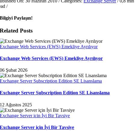
ublished On: 30 Haziran 2010
/
Categories:
Exchange Server
/
0,8 min
ead
/
Bilgiyi Paylaşın!
Related Posts
Exchange Web Services (EWS) Emekliye Ayrılıyor
Exchange Web Services (EWS) Emekliye Ayrılıyor
06 Şubat 2026
Exchange Server Subscription Edition SE Lisanslama
Exchange Server Subscription Edition SE Lisanslama
12 Ağustos 2025
Exchange Server için İyi Bir Tavsiye
Exchange Server için İyi Bir Tavsiye