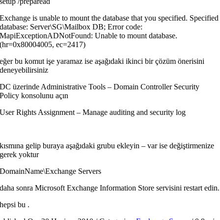
setup /preparead
Exchange is unable to mount the database that you specified. Specified
database: Server\SG\Mailbox DB; Error code:
MapiExceptionADNotFound: Unable to mount database.
(hr=0x80004005, ec=2417)
eğer bu komut işe yaramaz ise aşağıdaki ikinci bir çözüm önerisini
deneyebilirsiniz
DC üzerinde Administrative Tools – Domain Controller Security
Policy konsolunu açın
User Rights Assignment – Manage auditing and security log
kısmına gelip buraya aşağıdaki grubu ekleyin – var ise değiştirmenize
gerek yoktur
DomainName\Exchange Servers
daha sonra Microsoft Exchange Information Store servisini restart edin.
hepsi bu .