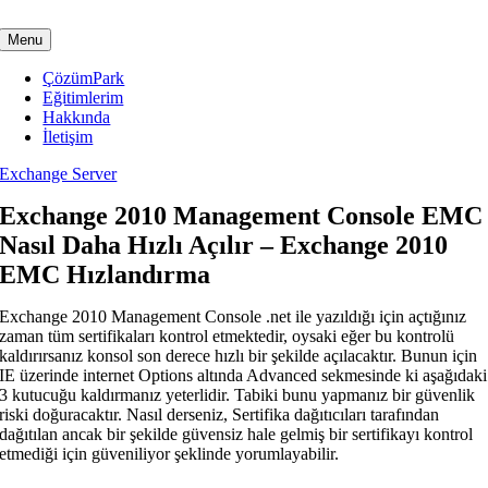
Skip
to
Menu
content
ÇözümPark
Eğitimlerim
Hakkında
İletişim
Exchange Server
Exchange 2010 Management Console EMC
Nasıl Daha Hızlı Açılır – Exchange 2010
EMC Hızlandırma
Exchange 2010 Management Console .net ile yazıldığı için açtığınız
zaman tüm sertifikaları kontrol etmektedir, oysaki eğer bu kontrolü
kaldırırsanız konsol son derece hızlı bir şekilde açılacaktır. Bunun için
IE üzerinde internet Options altında Advanced sekmesinde ki aşağıdaki
3 kutucuğu kaldırmanız yeterlidir. Tabiki bunu yapmanız bir güvenlik
riski doğuracaktır. Nasıl derseniz, Sertifika dağıtıcıları tarafından
dağıtılan ancak bir şekilde güvensiz hale gelmiş bir sertifikayı kontrol
etmediği için güveniliyor şeklinde yorumlayabilir.