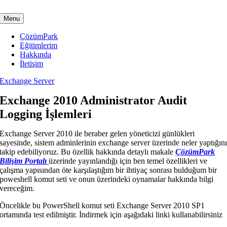
Skip
to
Menu
content
ÇözümPark
Eğitimlerim
Hakkında
İletişim
Exchange Server
Exchange 2010 Administrator Audit
Logging İşlemleri
Exchange Server 2010 ile beraber gelen yöneticizi günlükleri
sayesinde, sistem adminlerinin exchange server üzerinde neler yaptığın
takip edebiliyoruz. Bu özellik hakkında detaylı makale
ÇözümPark
Bilişim Portalı
üzerinde yayınlandığı için ben temel özellikleri ve
çalışma yapısından öte karşılaştığım bir ihtiyaç sonrası bulduğum bir
poweshell komut seti ve onun üzerindeki oynamalar hakkında bilgi
vereceğim.
Öncelikle bu PowerShell komut seti Exchange Server 2010 SP1
ortamında test edilmiştir. İndirmek için aşağıdaki linki kullanabilirsiniz