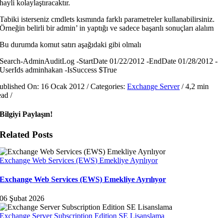
hayli kolaylaştıracaktır.
Tabiki isterseniz cmdlets kısmında farklı parametreler kullanabilirsiniz.
Örneğin belirli bir admin’ in yaptığı ve sadece başarılı sonuçları alalım
Bu durumda komut satırı aşağıdaki gibi olmalı
Search-AdminAuditLog -StartDate 01/22/2012 -EndDate 01/28/2012 -
UserIds adminhakan -IsSuccess $True
ublished On: 16 Ocak 2012
/
Categories:
Exchange Server
/
4,2 min
ead
/
Bilgiyi Paylaşın!
Related Posts
Exchange Web Services (EWS) Emekliye Ayrılıyor
Exchange Web Services (EWS) Emekliye Ayrılıyor
06 Şubat 2026
Exchange Server Subscription Edition SE Lisanslama