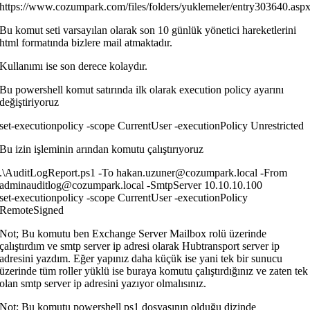
https://www.cozumpark.com/files/folders/yuklemeler/entry303640.asp
Bu komut seti varsayılan olarak son 10 günlük yönetici hareketlerini
html formatında bizlere mail atmaktadır.
Kullanımı ise son derece kolaydır.
Bu powershell komut satırında ilk olarak execution policy ayarını
değiştiriyoruz
set-executionpolicy -scope CurrentUser -executionPolicy Unrestricted
Bu izin işleminin arından komutu çalıştırıyoruz
.\AuditLogReport.ps1 -To hakan.uzuner@cozumpark.local -From
adminauditlog@cozumpark.local -SmtpServer 10.10.10.100
set-executionpolicy -scope CurrentUser -executionPolicy
RemoteSigned
Not; Bu komutu ben Exchange Server Mailbox rolü üzerinde
çalıştırdım ve smtp server ip adresi olarak Hubtransport server ip
adresini yazdım. Eğer yapınız daha küçük ise yani tek bir sunucu
üzerinde tüm roller yüklü ise buraya komutu çalıştırdığınız ve zaten tek
olan smtp server ip adresini yazıyor olmalısınız.
Not; Bu komutu powershell ps1 dosyasının olduğu dizinde