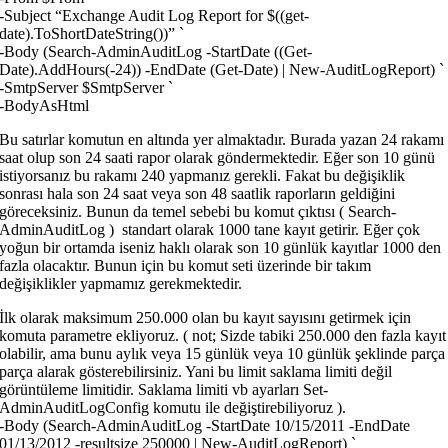
-Subject “Exchange Audit Log Report for $((get-
date).ToShortDateString())” `
-Body (Search-AdminAuditLog -StartDate ((Get-
Date).AddHours(-24)) -EndDate (Get-Date) | New-AuditLogReport) `
-SmtpServer $SmtpServer `
-BodyAsHtml
Bu satırlar komutun en altında yer almaktadır. Burada yazan 24 rakamı
saat olup son 24 saati rapor olarak göndermektedir. Eğer son 10 günü
istiyorsanız bu rakamı 240 yapmanız gerekli. Fakat bu değişiklik
sonrası hala son 24 saat veya son 48 saatlik raporların geldiğini
göreceksiniz. Bunun da temel sebebi bu komut çıktısı ( Search-
AdminAuditLog ) standart olarak 1000 tane kayıt getirir. Eğer çok
yoğun bir ortamda iseniz haklı olarak son 10 günlük kayıtlar 1000 den
fazla olacaktır. Bunun için bu komut seti üzerinde bir takım
değişiklikler yapmamız gerekmektedir.
İlk olarak maksimum 250.000 olan bu kayıt sayısını getirmek için
komuta parametre ekliyoruz. ( not; Sizde tabiki 250.000 den fazla kayıt
olabilir, ama bunu aylık veya 15 günlük veya 10 günlük şeklinde parça
parça alarak gösterebilirsiniz. Yani bu limit saklama limiti değil
görüntüleme limitidir. Saklama limiti vb ayarları Set-
AdminAuditLogConfig komutu ile değiştirebiliyoruz ).
-Body (Search-AdminAuditLog -StartDate 10/15/2011 -EndDate
01/13/2012 -resultsize 250000 | New-AuditLogReport) `