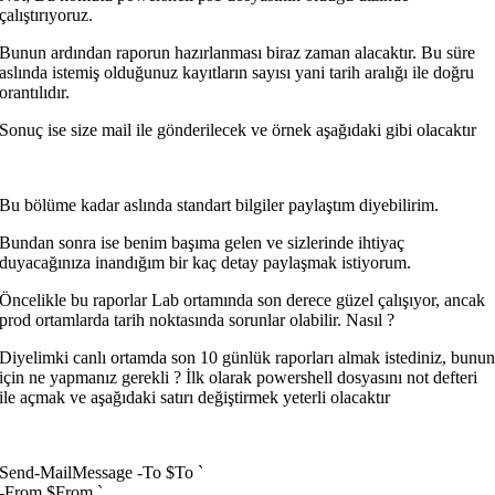
çalıştırıyoruz.
Bunun ardından raporun hazırlanması biraz zaman alacaktır. Bu süre
aslında istemiş olduğunuz kayıtların sayısı yani tarih aralığı ile doğru
orantılıdır.
Sonuç ise size mail ile gönderilecek ve örnek aşağıdaki gibi olacaktır
Bu bölüme kadar aslında standart bilgiler paylaştım diyebilirim.
Bundan sonra ise benim başıma gelen ve sizlerinde ihtiyaç
duyacağınıza inandığım bir kaç detay paylaşmak istiyorum.
Öncelikle bu raporlar Lab ortamında son derece güzel çalışıyor, ancak
prod ortamlarda tarih noktasında sorunlar olabilir. Nasıl ?
Diyelimki canlı ortamda son 10 günlük raporları almak istediniz, bunu
için ne yapmanız gerekli ? İlk olarak powershell dosyasını not defteri
ile açmak ve aşağıdaki satırı değiştirmek yeterli olacaktır
Send-MailMessage -To $To `
-From $From `