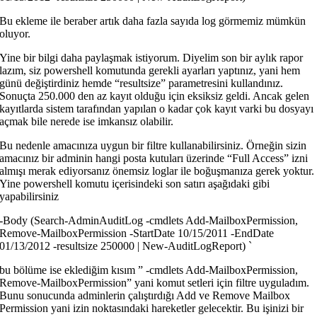
Bu ekleme ile beraber artık daha fazla sayıda log görmemiz mümkün
oluyor.
Yine bir bilgi daha paylaşmak istiyorum. Diyelim son bir aylık rapor
lazım, siz powershell komutunda gerekli ayarları yaptınız, yani hem
günü değiştirdiniz hemde “resultsize” parametresini kullandınız.
Sonuçta 250.000 den az kayıt olduğu için eksiksiz geldi. Ancak gelen
kayıtlarda sistem tarafından yapılan o kadar çok kayıt varki bu dosyayı
açmak bile nerede ise imkansız olabilir.
Bu nedenle amacınıza uygun bir filtre kullanabilirsiniz. Örneğin sizin
amacınız bir adminin hangi posta kutuları üzerinde “Full Access” izni
almışı merak ediyorsanız önemsiz loglar ile boğuşmanıza gerek yoktur.
Yine powershell komutu içerisindeki son satırı aşağıdaki gibi
yapabilirsiniz
-Body (Search-AdminAuditLog -cmdlets Add-MailboxPermission,
Remove-MailboxPermission -StartDate 10/15/2011 -EndDate
01/13/2012 -resultsize 250000 | New-AuditLogReport) `
bu bölüme ise eklediğim kısım ” -cmdlets Add-MailboxPermission,
Remove-MailboxPermission” yani komut setleri için filtre uyguladım.
Bunu sonucunda adminlerin çalıştırdığı Add ve Remove Mailbox
Permission yani izin noktasındaki hareketler gelecektir. Bu işinizi bir