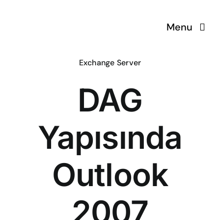
Skip
to
Menu
content
Exchange Server
ÇözümPark
DAG
Eğitimlerim
Yapısında
Hakkında
İletişim
Outlook
2007