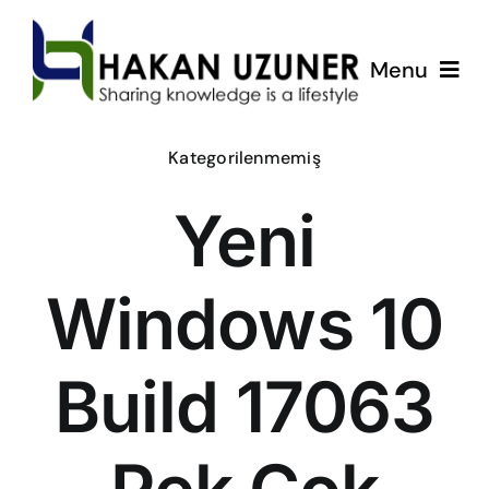
Skip
to
Menu
content
ÇözümPark
Kategorilenmemiş
Yeni
Eğitimlerim
Hakkında
Windows 10
İletişim
Build 17063