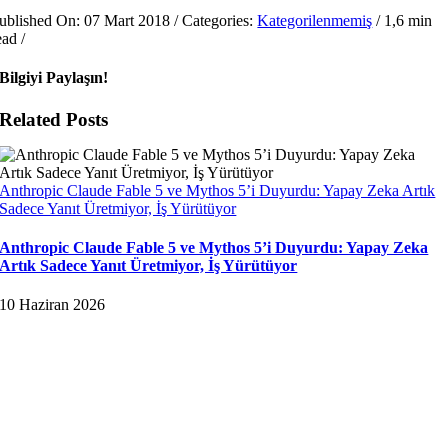
ublished On: 07 Mart 2018
/
Categories:
Kategorilenmemiş
/
1,6 min
ead
/
Bilgiyi Paylaşın!
Related Posts
Anthropic Claude Fable 5 ve Mythos 5’i Duyurdu: Yapay Zeka Artık
Sadece Yanıt Üretmiyor, İş Yürütüyor
Anthropic Claude Fable 5 ve Mythos 5’i Duyurdu: Yapay Zeka
Artık Sadece Yanıt Üretmiyor, İş Yürütüyor
10 Haziran 2026