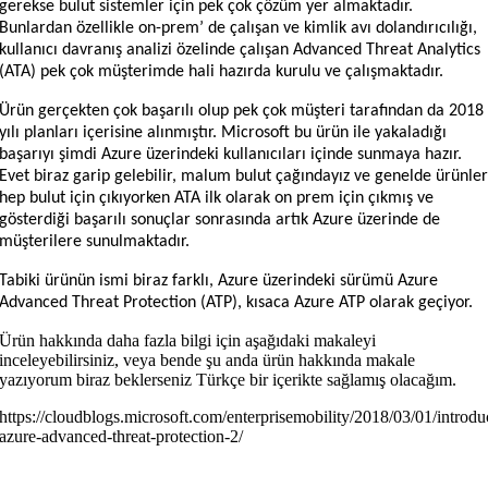
gerekse bulut sistemler için pek çok çözüm yer almaktadır.
Bunlardan özellikle on-prem’ de çalışan ve kimlik avı dolandırıcılığı,
kullanıcı davranış analizi özelinde çalışan Advanced Threat Analytics
(ATA) pek çok müşterimde hali hazırda kurulu ve çalışmaktadır.
Ürün gerçekten çok başarılı olup pek çok müşteri tarafından da 2018
yılı planları içerisine alınmıştır. Microsoft bu ürün ile yakaladığı
başarıyı şimdi Azure üzerindeki kullanıcıları içinde sunmaya hazır.
Evet biraz garip gelebilir, malum bulut çağındayız ve genelde ürünle
hep bulut için çıkıyorken ATA ilk olarak on prem için çıkmış ve
gösterdiği başarılı sonuçlar sonrasında artık Azure üzerinde de
müşterilere sunulmaktadır.
Tabiki ürünün ismi biraz farklı, Azure üzerindeki sürümü Azure
Advanced Threat Protection (ATP), kısaca Azure ATP olarak geçiyor.
Ürün hakkında daha fazla bilgi için aşağıdaki makaleyi
inceleyebilirsiniz, veya bende şu anda ürün hakkında makale
yazıyorum biraz beklerseniz Türkçe bir içerikte sağlamış olacağım.
https://cloudblogs.microsoft.com/enterprisemobility/2018/03/01/introdu
azure-advanced-threat-protection-2/