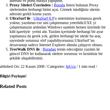
adresini ve portu buraya yapıştırın.
Proxy Siteleri Üzerinden :
Burada
listesi bulunan Proxy
sitelerinden herhangi birini açın. Girmek istediğiniz sitenin
adresini gerkli kısma yazın.
UltraSurf ile
:
UltraSurf 8.9
′u sisteminize kurmanıza gerek
yoktur, yazılımın exe sini çalıştırmanız yeterlidir.EXE yi
çalıştırmanızın ardından Windows saatinin hemen üzerinde bir
kilit işaretiyle yerini alır. Yazılım içerisinde herhangi bir ayar
yapmanıza da gerek yok, girilen herhangi bir sitede bu araç
sayesinde sorunsuz sörf yapabiliyorsunuz.UltraSurf’un
dezavantajı sadece
Internet Explorer
altında çalışıyor olması.
TreeWalk DNS ile
:
Buradan
temin edeceğiniz yazılım ile
güncel DNS ler kullanarak
siteler
e sorunsuz ve kesintisiz bir
şekilde ulaşabilirsiniz.
ublished On: 22 Kasım 2008
/
Categories:
IpUcu
/
1 min read
/
Bilgiyi Paylaşın!
Related Posts