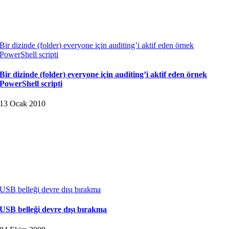
Bir dizinde (folder) everyone için auditing’i aktif eden örnek
PowerShell scripti
Bir dizinde (folder) everyone için auditing’i aktif eden örnek
PowerShell scripti
13 Ocak 2010
USB belleği devre dışı bırakma
USB belleği devre dışı bırakma