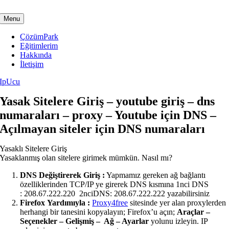
Skip
to
Menu
content
ÇözümPark
Eğitimlerim
Hakkında
İletişim
IpUcu
Yasak Sitelere Giriş – youtube giriş – dns
numaraları – proxy – Youtube için DNS –
Açılmayan siteler için DNS numaraları
Yasaklı Sitelere Giriş
Yasaklanmış olan sitelere girimek mümkün. Nasıl mı?
DNS Değiştirerek Giriş :
Yapmamız gereken ağ bağlantı
özelliklerinden TCP/IP ye girerek DNS kısmına 1nci DNS
: 208.67.222.220 2nciDNS: 208.67.222.222 yazabilirsiniz
Firefox
Yardımıyla :
Proxy4free
sitesinde yer alan proxylerden
herhangi bir tanesini kopyalayın; Firefox’u açın;
Araçlar –
Seçenekler – Gelişmiş – Ağ – Ayarlar
yolunu izleyin. IP