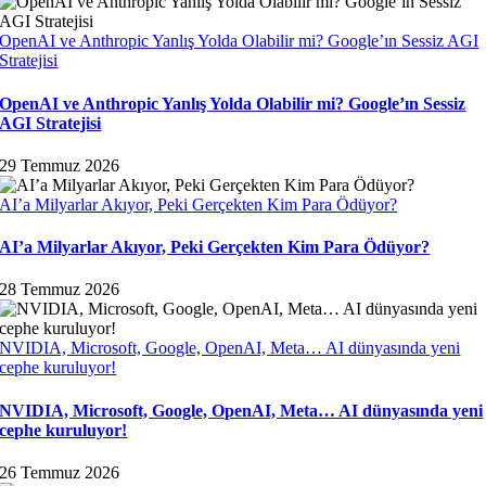
OpenAI ve Anthropic Yanlış Yolda Olabilir mi? Google’ın Sessiz AGI
Stratejisi
OpenAI ve Anthropic Yanlış Yolda Olabilir mi? Google’ın Sessiz
AGI Stratejisi
29 Temmuz 2026
AI’a Milyarlar Akıyor, Peki Gerçekten Kim Para Ödüyor?
AI’a Milyarlar Akıyor, Peki Gerçekten Kim Para Ödüyor?
28 Temmuz 2026
NVIDIA, Microsoft, Google, OpenAI, Meta… AI dünyasında yeni
cephe kuruluyor!
NVIDIA, Microsoft, Google, OpenAI, Meta… AI dünyasında yeni
cephe kuruluyor!
26 Temmuz 2026