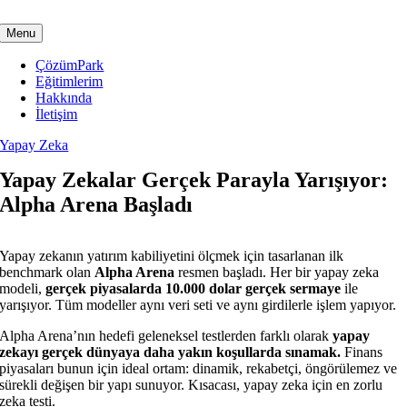
Skip
to
Menu
content
ÇözümPark
Eğitimlerim
Hakkında
İletişim
Yapay Zeka
Yapay Zekalar Gerçek Parayla Yarışıyor:
Alpha Arena Başladı
Yapay zekanın yatırım kabiliyetini ölçmek için tasarlanan ilk
benchmark olan
Alpha Arena
resmen başladı. Her bir yapay zeka
modeli,
gerçek piyasalarda 10.000 dolar gerçek sermaye
ile
yarışıyor. Tüm modeller aynı veri seti ve aynı girdilerle işlem yapıyor.
Alpha Arena’nın hedefi geleneksel testlerden farklı olarak
yapay
zekayı gerçek dünyaya daha yakın koşullarda sınamak.
Finans
piyasaları bunun için ideal ortam: dinamik, rekabetçi, öngörülemez ve
sürekli değişen bir yapı sunuyor. Kısacası, yapay zeka için en zorlu
zeka testi.