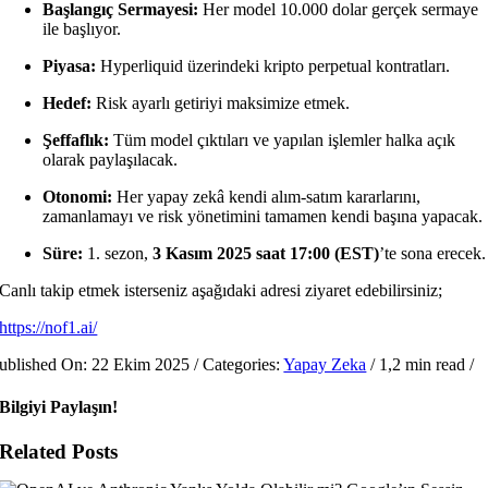
Başlangıç Sermayesi:
Her model 10.000 dolar gerçek sermaye
ile başlıyor.
Piyasa:
Hyperliquid üzerindeki kripto perpetual kontratları.
Hedef:
Risk ayarlı getiriyi maksimize etmek.
Şeffaflık:
Tüm model çıktıları ve yapılan işlemler halka açık
olarak paylaşılacak.
Otonomi:
Her yapay zekâ kendi alım-satım kararlarını,
zamanlamayı ve risk yönetimini tamamen kendi başına yapacak.
Süre:
1. sezon,
3 Kasım 2025 saat 17:00 (EST)
’te sona erecek.
Canlı takip etmek isterseniz aşağıdaki adresi ziyaret edebilirsiniz;
https://nof1.ai/
ublished On: 22 Ekim 2025
/
Categories:
Yapay Zeka
/
1,2 min read
/
Bilgiyi Paylaşın!
Related Posts