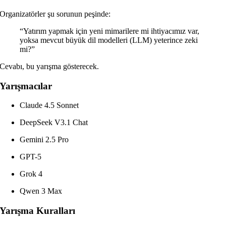
Organizatörler şu sorunun peşinde:
“Yatırım yapmak için yeni mimarilere mi ihtiyacımız var,
yoksa mevcut büyük dil modelleri (LLM) yeterince zeki
mi?”
Cevabı, bu yarışma gösterecek.
Yarışmacılar
Claude 4.5 Sonnet
DeepSeek V3.1 Chat
Gemini 2.5 Pro
GPT-5
Grok 4
Qwen 3 Max
Yarışma Kuralları