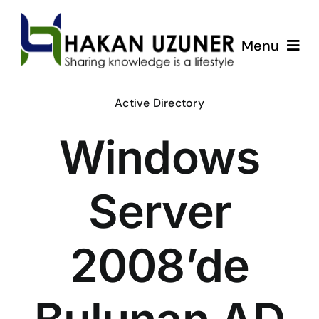
Skip
to
Menu
content
ÇözümPark
Active Directory
Windows
Eğitimlerim
Hakkında
Server
İletişim
2008’de