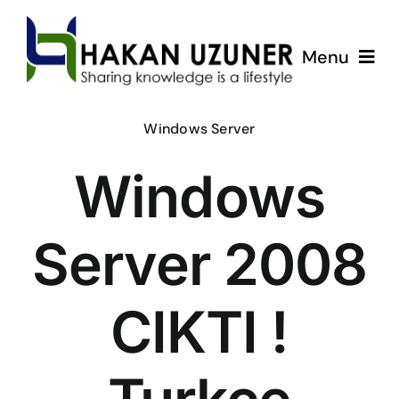
Skip
to
Menu
content
ÇözümPark
Windows Server
Windows
Eğitimlerim
Hakkında
Server 2008
İletişim
CIKTI !