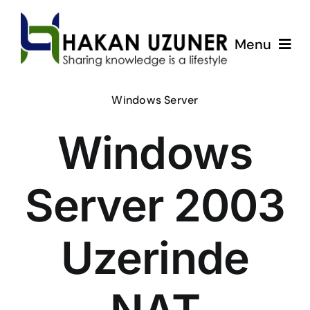
Skip
to
Menu
content
ÇözümPark
Windows Server
Windows
Eğitimlerim
Hakkında
Server 2003
İletişim
Uzerinde