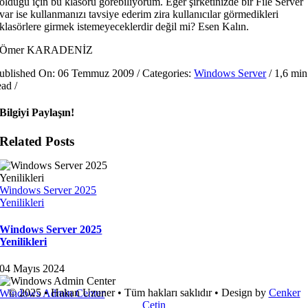
olduğu için bu klasörü görebiliyorum. Eğer şirketinizde bir File Server
var ise kullanmanızı tavsiye ederim zira kullanıcılar görmedikleri
klasörlere girmek istemeyeceklerdir değil mi? Esen Kalın.
Ömer KARADENİZ
ublished On: 06 Temmuz 2009
/
Categories:
Windows Server
/
1,6 min
ead
/
Bilgiyi Paylaşın!
Related Posts
Windows Server 2025
Yenilikleri
Windows Server 2025
Yenilikleri
04 Mayıs 2024
© 2025 • Hakan Uzuner • Tüm hakları saklıdır • Design by
Cenker
Windows Admin Center
Çetin