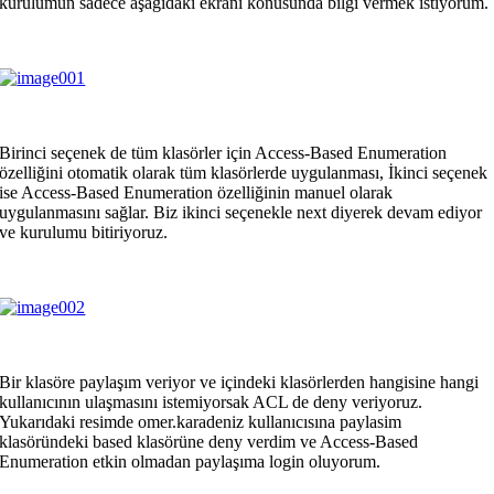
kurulumun sadece aşağıdaki ekranı konusunda bilgi vermek istiyorum.
Birinci seçenek de tüm klasörler için Access-Based Enumeration
özelliğini otomatik olarak tüm klasörlerde uygulanması, İkinci seçenek
ise Access-Based Enumeration özelliğinin manuel olarak
uygulanmasını sağlar. Biz ikinci seçenekle next diyerek devam ediyor
ve kurulumu bitiriyoruz.
Bir klasöre paylaşım veriyor ve içindeki klasörlerden hangisine hangi
kullanıcının ulaşmasını istemiyorsak ACL de deny veriyoruz.
Yukarıdaki resimde omer.karadeniz kullanıcısına paylasim
klasöründeki based klasörüne deny verdim ve Access-Based
Enumeration etkin olmadan paylaşıma login oluyorum.