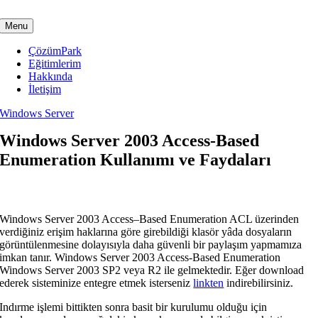
Skip
to
Menu
content
ÇözümPark
Eğitimlerim
Hakkında
İletişim
Windows Server
Windows Server 2003 Access-Based
Enumeration Kullanımı ve Faydaları
Windows Server 2003 Access–Based Enumeration ACL üzerinden
verdiğiniz erişim haklarına göre girebildiği klasör yâda dosyaların
görüntülenmesine dolayısıyla daha güvenli bir paylaşım yapmamıza
imkan tanır. Windows Server 2003 Access-Based Enumeration
Windows Server 2003 SP2 veya R2 ile gelmektedir. Eğer download
ederek sisteminize entegre etmek isterseniz
linkten
indirebilirsiniz.
Indırme işlemi bittikten sonra basit bir kurulumu olduğu için