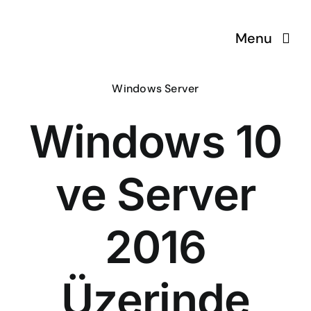
Skip
to
Menu
content
Windows Server
ÇözümPark
Windows 10
Eğitimlerim
ve Server
Hakkında
İletişim
2016
Üzerinde