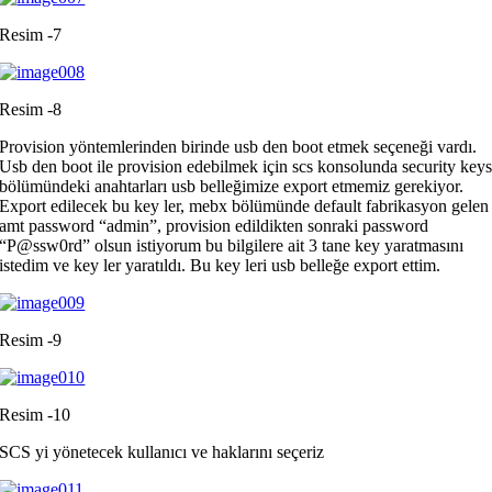
Resim -7
Resim -8
Provision yöntemlerinden birinde usb den boot etmek seçeneği vardı.
Usb den boot ile provision edebilmek için scs konsolunda security key
bölümündeki anahtarları usb belleğimize export etmemiz gerekiyor.
Export edilecek bu key ler, mebx bölümünde default fabrikasyon gelen
amt password “admin”, provision edildikten sonraki password
“P@ssw0rd” olsun istiyorum bu bilgilere ait 3 tane key yaratmasını
istedim ve key ler yaratıldı. Bu key leri usb belleğe export ettim.
Resim -9
Resim -10
SCS yi yönetecek kullanıcı ve haklarını seçeriz