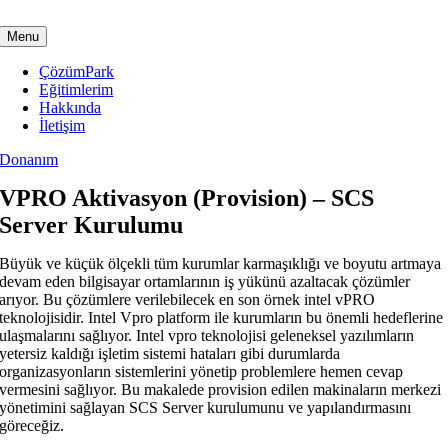
Skip
to
Menu
content
ÇözümPark
Eğitimlerim
Hakkında
İletişim
Donanım
VPRO Aktivasyon (Provision) – SCS
Server Kurulumu
Büyük ve küçük ölçekli tüm kurumlar karmaşıklığı ve boyutu artmaya
devam eden bilgisayar ortamlarının iş yükünü azaltacak çözümler
arıyor. Bu çözümlere verilebilecek en son örnek intel vPRO
teknolojisidir. Intel Vpro platform ile kurumların bu önemli hedeflerine
ulaşmalarını sağlıyor. Intel vpro teknolojisi geleneksel yazılımların
yetersiz kaldığı işletim sistemi hataları gibi durumlarda
organizasyonların sistemlerini yönetip problemlere hemen cevap
vermesini sağlıyor. Bu makalede provision edilen makinaların merkezi
yönetimini sağlayan SCS Server kurulumunu ve yapılandırmasını
göreceğiz.