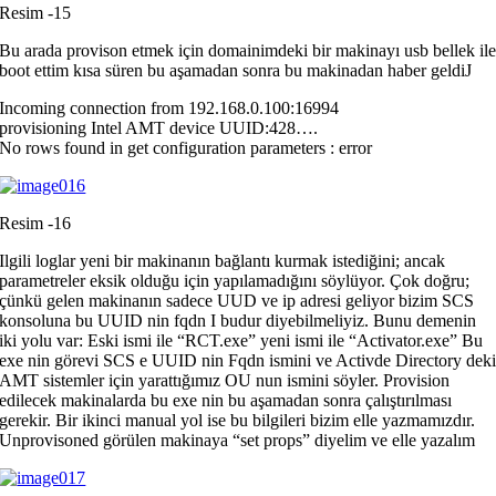
Resim -15
Bu arada provison etmek için domainimdeki bir makinayı usb bellek il
boot ettim kısa süren bu aşamadan sonra bu makinadan haber geldi
J
Incoming connection from 192.168.0.100:16994
provisioning Intel AMT device UUID:428….
No rows found in get configuration parameters : error
Resim -16
Ilgili loglar yeni bir makinanın bağlantı kurmak istediğini; ancak
parametreler eksik olduğu için yapılamadığını söylüyor. Çok doğru;
çünkü gelen makinanın sadece UUD ve ip adresi geliyor bizim SCS
konsoluna bu UUID nin fqdn I budur diyebilmeliyiz. Bunu demenin
iki yolu var: Eski ismi ile “RCT.exe” yeni ismi ile “Activator.exe” Bu
exe nin görevi SCS e UUID nin Fqdn ismini ve Activde Directory dek
AMT sistemler için yarattığımız OU nun ismini söyler. Provision
edilecek makinalarda bu exe nin bu aşamadan sonra çalıştırılması
gerekir. Bir ikinci manual yol ise bu bilgileri bizim elle yazmamızdır.
Unprovisoned görülen makinaya “set props” diyelim ve elle yazalım