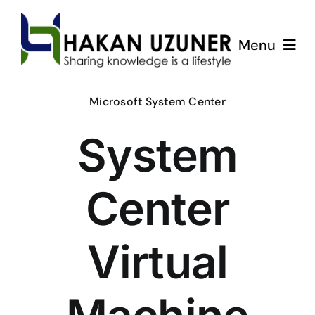
Skip
to
Menu
content
ÇözümPark
Microsoft System Center
System
Eğitimlerim
Hakkında
Center
İletişim
Virtual