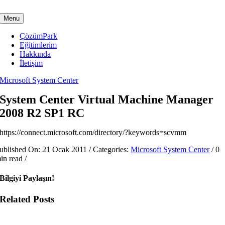
Skip
to
Menu
content
ÇözümPark
Eğitimlerim
Hakkında
İletişim
Microsoft System Center
System Center Virtual Machine Manager
2008 R2 SP1 RC
https://connect.microsoft.com/directory/?keywords=scvmm
ublished On: 21 Ocak 2011
/
Categories:
Microsoft System Center
/
0
in read
/
Bilgiyi Paylaşın!
Related Posts