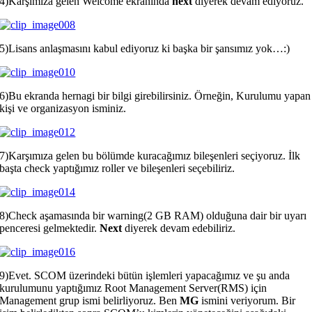
4)Karşımıza gelen Welcome ekranında
next
diyerek devam ediyoruz.
5)Lisans anlaşmasını kabul ediyoruz ki başka bir şansımız yok…:)
6)Bu ekranda hernagi bir bilgi girebilirsiniz. Örneğin, Kurulumu yapan
kişi ve organizasyon isminiz.
7)Karşımıza gelen bu bölümde kuracağımız bileşenleri seçiyoruz. İlk
başta check yaptığımız roller ve bileşenleri seçebiliriz.
8)Check aşamasında bir warning(2 GB RAM) olduğuna dair bir uyarı
penceresi gelmektedir.
Next
diyerek devam edebiliriz.
9)Evet. SCOM üzerindeki bütün işlemleri yapacağımız ve şu anda
kurulumunu yaptığımız Root Management Server(RMS) için
Management grup ismi belirliyoruz. Ben
MG
ismini veriyorum. Bir