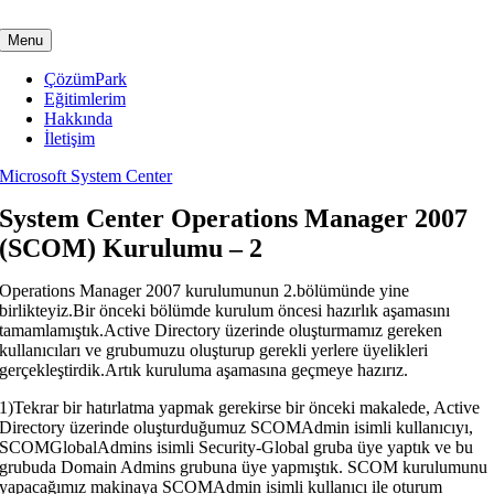
Skip
to
Menu
content
ÇözümPark
Eğitimlerim
Hakkında
İletişim
Microsoft System Center
System Center Operations Manager 2007
(SCOM) Kurulumu – 2
Operations Manager 2007 kurulumunun 2.bölümünde yine
birlikteyiz.Bir önceki bölümde kurulum öncesi hazırlık aşamasını
tamamlamıştık.Active Directory üzerinde oluşturmamız gereken
kullanıcıları ve grubumuzu oluşturup gerekli yerlere üyelikleri
gerçekleştirdik.Artık kuruluma aşamasına geçmeye hazırız.
1)Tekrar bir hatırlatma yapmak gerekirse bir önceki makalede, Active
Directory üzerinde oluşturduğumuz SCOMAdmin isimli kullanıcıyı,
SCOMGlobalAdmins isimli Security-Global gruba üye yaptık ve bu
grubuda Domain Admins grubuna üye yapmıştık. SCOM kurulumunu
yapacağımız makinaya SCOMAdmin isimli kullanıcı ile oturum