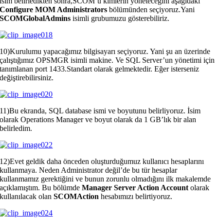
isim belirledikten sonra,SCOM’u kimlerin yöneteceğini aşağıdaki
Configure MOM Administrators
bölümünden seçiyoruz.Yani
SCOMGlobalAdmins
isimli grubumuzu gösterebiliriz.
10)Kurulumu yapacağımız bilgisayarı seçiyoruz. Yani şu an üzerinde
çalıştığımız OPSMGR isimli makine. Ve SQL Server’un yönetimi için
tanımlanan port 1433.Standart olarak gelmektedir. Eğer isterseniz
değiştirebilirsiniz.
11)Bu ekranda, SQL database ismi ve boyutunu belirliyoruz. İsim
olarak Operations Manager ve boyut olarak da 1 GB’lık bir alan
belirledim.
12)Evet geldik daha önceden oluşturduğumuz kullanıcı hesaplarını
kullanmaya. Neden Administrator değil’de bu tür hesaplar
kullanmamız gerektiğini ve bunun zorunlu olmadığını ilk makalemde
açıklamıştım. Bu bölümde
Manager Server Action Account
olarak
kullanılacak olan
SCOMAction
hesabımızı belirtiyoruz.