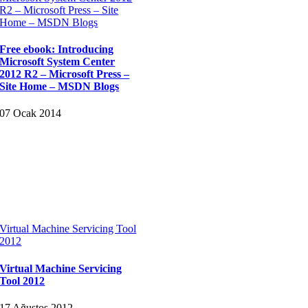
R2 – Microsoft Press – Site
Home – MSDN Blogs
Free ebook: Introducing
Microsoft System Center
2012 R2 – Microsoft Press –
Site Home – MSDN Blogs
07 Ocak 2014
Virtual Machine Servicing Tool
2012
Virtual Machine Servicing
Tool 2012
17 Ağustos 2012