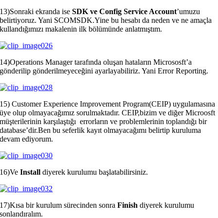
13)Sonraki ekranda ise
SDK ve Config Service Account
’umuzu
belirtiyoruz. Yani SCOMSDK.Yine bu hesabı da neden ve ne amaçla
kullandığımızı makalenin ilk bölümünde anlatmıştım.
14)Operations Manager tarafında oluşan hataların Micrososft’a
gönderilip gönderilmeyeceğini ayarlayabiliriz. Yani Error Reporting.
15) Customer Experience Improvement Program(CEIP) uygulamasına
üye olup olmayacağımız sorulmaktadır. CEIP,bizim ve diğer Microosft
müşterilerinin karşılaştığı errorların ve problemlerinin toplandığı bir
database’dir.Ben bu seferlik kayıt olmayacağımı belirtip kuruluma
devam ediyorum.
16)Ve
Install
diyerek kurulumu başlatabilirsiniz.
17)Kısa bir kurulum sürecinden sonra
Finish
diyerek kurulumu
sonlandıralım.