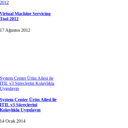
2012
Virtual Machine Servicing
Tool 2012
17 Ağustos 2012
System Center Ürün Ailesi ile
ITIL v3 Süreçlerini Kolaylıkla
Uygulayın
System Center Ürün Ailesi ile
ITIL v3 Süreçlerini
Kolaylıkla Uygulayın
14 Ocak 2014