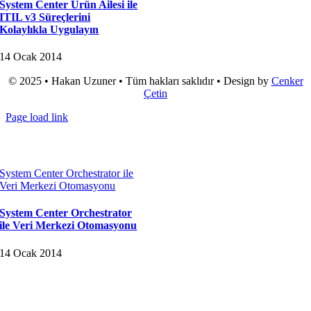
System Center Ürün Ailesi ile
ITIL v3 Süreçlerini
Kolaylıkla Uygulayın
14 Ocak 2014
© 2025 • Hakan Uzuner • Tüm hakları saklıdır • Design by
Cenker
Çetin
Page load link
Go
to
Top
System Center Orchestrator ile
Veri Merkezi Otomasyonu
System Center Orchestrator
ile Veri Merkezi Otomasyonu
14 Ocak 2014