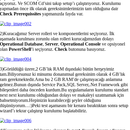
açıyoruz. Ve SCOM Cd’sini takıp setup’ı çalıştırıyoruz. Kurulumu
yapmadan önce ilk olarak gereksinimlerimizin tam olduğuna dair
Check Prerequissites
yapmanızda fayda var.
2)Kuracağımız Server rolleri ve komponentlerini seçiyoruz. İlk
aşamada kurulması zorunlu olan rolleri kurucağımızdan dolayı
Operational Database
,
Server
,
Operational Console
ve opsiyonel
olan
PowerShell
’i seçiyoruz.
Check
butonuna basıyoruz.
3)Görüldüğü üzere,2 GB’lık RAM dışındaki bütün herşeyimiz
tam.Biliyorsunuz ki minumu donanımsal gereksinim olarak 4 GB’lık
ram gerekmektedir.Ama bu 2 GB RAM’de çalışmıyacağı anlamına
gelmez.Bunun dışında Service Pack,SQL Server,.Net Framework gibi
bileşenleri daha önceden kurdum.Bu uygulamaların kurulumu standart
next next kurulumu olduğundan dolayı ve makaleyi uzatmamak için
bahsetmiyorum.Hepinizin kurabileceği şeyler olduğunu
düşünüyorum…:)Peki test aşamasını bir kenara bıraktıktan sonra setup
wizard’ı tekrar çalıştırıp kurulumu başlatabiliriz.