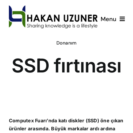
Skip
to
Menu
content
ÇözümPark
Donanım
SSD fırtınası
Eğitimlerim
Hakkında
İletişim
Computex Fuarı’nda katı diskler (SSD) öne çıkan
ürünler arasında. Büyük markalar ardı ardına