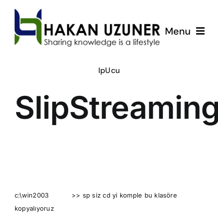
Skip
to
Menu
content
ÇözümPark
IpUcu
SlipStreamin
Eğitimlerim
Hakkında
İletişim
c:\win2003 >> sp siz cd yi komple bu klasöre
kopyalıyoruz