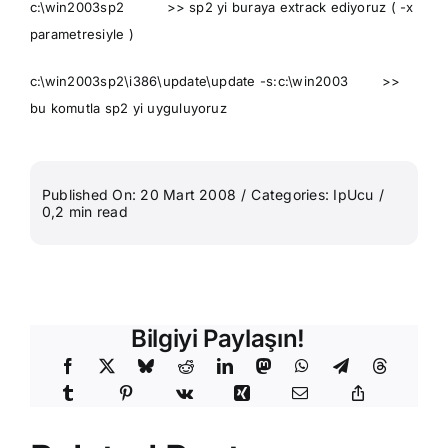
c:\win2003sp2 >> sp2 yi buraya extrack ediyoruz ( -x
parametresiyle )
c:\win2003sp2\i386\update\update -s:c:\win2003 >>
bu komutla sp2 yi uyguluyoruz
Published On: 20 Mart 2008
/
Categories:
IpUcu
/
0,2 min read
Bilgiyi Paylaşın!