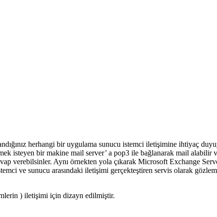
llandığınız herhangi bir uygulama sunucu istemci iletişimine ihtiyaç duyu
ek isteyen bir makine mail server’ a pop3 ile bağlanarak mail alabilir 
e cevap verebilsinler. Aynı örnekten yola çıkarak Microsoft Exchange Se
i ve sunucu arasındaki iletişimi gerçekteştiren servis olarak gözlemlenm
rin ) iletişimi için dizayn edilmiştir.