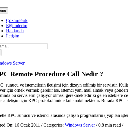
Skip
to
enu
content
ÇözümPark
Eğitimlerim
Hakkında
İletişim
arch
:
ndows Server
PC Remote Procedure Call Nedir ?
, sunucu ve istemcilerin iletişimi için dizayn edilmiş bir servistir. Ku
rver için örnek vermek gerekir ise, istemci yani mail almak veya gönderm
rafında bu servislerin çalışıyor olması gerekmektedir ki gelen istekler
ıca iletişim için RPC protokolünüde kullanabilmektedir. Burada RPC istemc
tle RPC sunucu ve istemci arasında çalışan programların ( yapılan işlemle
hed On: 16 Ocak 2011
/
Categories:
Windows Server
/
0,8 min read
/