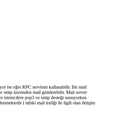
yor ise eğer RPC servisini kullanabilir. Bir mail
ve smtp üzerinden mail gönderebilir. Mail server
rver istemcilere pop3 ve smtp desteği sunuyorken
ektedir ( tabiki mail trafiği ile ilgili olan iletişim