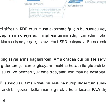
ci şifresini RDP oturumuna aktarmadığı için bu sunucu ve
yapılan makineye admin şifresi taşınmadığı için admin ol
klara erişmeye çalışırsınız. Yani SSO çalışmaz. Bu nedenl
ın bilgisayarlarına bağlanırken. Ama oradan dur bir file se
a giderken çalışan bilgisayarın makine hesabı ile gidersin
u bu ve benzeri yükleme dosyaları için makine hesapların
dığı sunucular. Ama örnek bir makine kurup diğer tüm su
n farklı bir çözüm kullanmanız gerekli. Buna kısaca PAW di
del