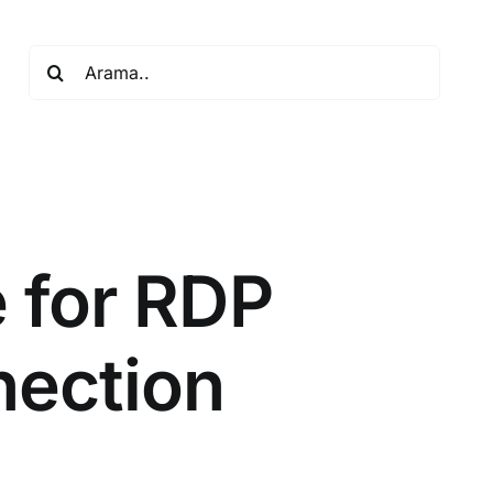
Search
for:
 for RDP
ection