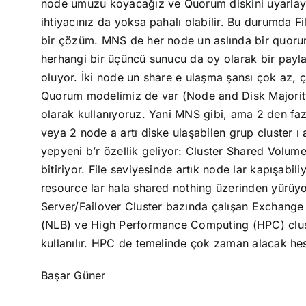
node umuzu koyacağız ve Quorum diskini uyarlaya
ihtiyacınız da yoksa pahalı olabilir. Bu durumda F
bir çözüm. MNS de her node un aslında bir quorum
herhangi bir üçüncü sunucu da oy olarak bir payla
oluyor. İki node un share e ulaşma şansı çok az, 
Quorum modelimiz de var (Node and Disk Majority),
olarak kullanıyoruz. Yani MNS gibi, ama 2 den fazl
veya 2 node a artı diske ulaşabilen grup cluster 
yepyeni b’r özellik geliyor: Cluster Shared Volum
bitiriyor. File seviyesinde artık node lar kapışabil
resource lar hala shared nothing üzerinden yürüyor.
Server/Failover Cluster bazında çalışan Exchange 
(NLB) ve High Performance Computing (HPC) cluster
kullanılır. HPC de temelinde çok zaman alacak hes
Başar Güner