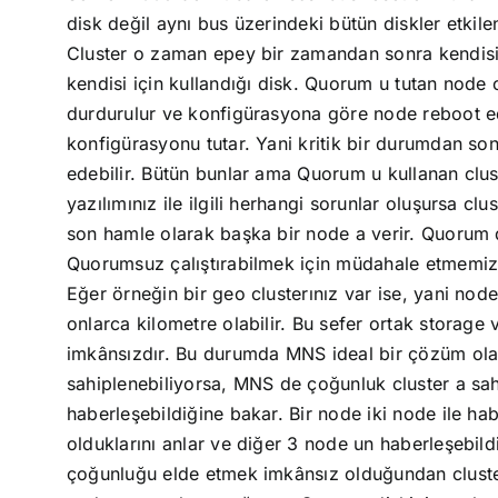
disk değil aynı bus üzerindeki bütün diskler etkile
Cluster o zaman epey bir zamandan sonra kendisin
kendisi için kullandığı disk. Quorum u tutan node 
durdurulur ve konfigürasyona göre node reboot ed
konfigürasyonu tutar. Yani kritik bir durumdan so
edebilir. Bütün bunlar ama Quorum u kullanan clust
yazılımınız ile ilgili herhangi sorunlar oluşursa cl
son hamle olarak başka bir node a verir. Quorum d
Quorumsuz çalıştırabilmek için müdahale etmemiz g
Eğer örneğin bir geo clusterınız var ise, yani nod
onlarca kilometre olabilir. Bu sefer ortak storag
imkânsızdır. Bu durumda MNS ideal bir çözüm olab
sahiplenebiliyorsa, MNS de çoğunluk cluster a sah
haberleşebildiğine bakar. Bir node iki node ile ha
olduklarını anlar ve diğer 3 node un haberleşebildi
çoğunluğu elde etmek imkânsız olduğundan cluster 