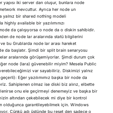
er yapısı iki server dan oluşur, bunlara node
lic network mevcuttur. Ayrıca her node un
da yalnız bir shared nothing modeli
 highly available bir yazılımınızı
i node da çalışıyorsa o node da o diskin sahibidir.
den de node lar aralarında statü bilgilerini
ız ve bu Grublarda node lar arası hareket
de da başlatır. Şimdi bir split brain senaryosu
odelar aralarında görüşemiyorlar. Şimdi durum çok
iğer node (lara) güvenebilir miyim? Mesela Public
rebileceğimizi var sayabiliriz. Diskimizi yalnız
n geçerli): Eğer yazılımımız başka bir node da
z. Sahiplenen olmaz ise diski biz alırız, elbette
plenirse onu ele geçirmeyi denemeyiz ve başka bir
mizin altından çekebilecek mi diye bir kontrol
mkün olduğunca garantileyebilmek için. Windows
nılıyor. Çünkü adı üstünde bu reset den sadece o