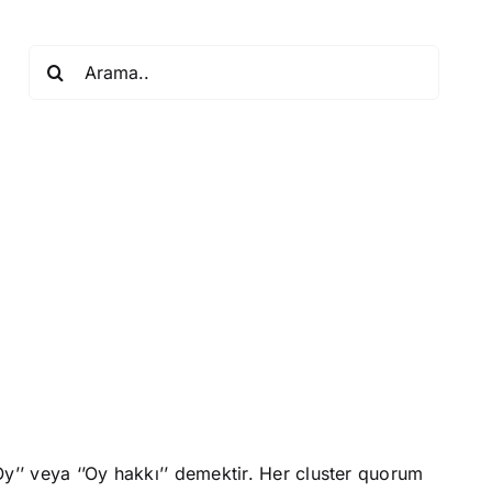
Search
for:
y’’ veya ‘’Oy hakkı’’ demektir. Her cluster quorum