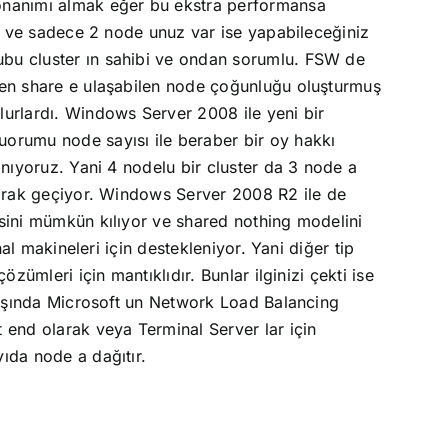
onanımı almak eğer bu ekstra performansa
vi ve sadece 2 node unuz var ise yapabileceğiniz
ubu cluster ın sahibi ve ondan sorumlu. FSW de
 den share e ulaşabilen node çoğunluğu oluşturmuş
lurlardı. Windows Server 2008 ile yeni bir
uorumu node sayısı ile beraber bir oy hakkı
anıyoruz. Yani 4 nodelu bir cluster da 3 node a
olarak geçiyor. Windows Server 2008 R2 ile de
esini mümkün kılıyor ve shared nothing modelini
al makineleri için destekleniyor. Yani diğer tip
zümleri için mantıklıdır. Bunlar ilginizi çekti ise
 dışında Microsoft un Network Load Balancing
 end olarak veya Terminal Server lar için
ıda node a dağıtır.