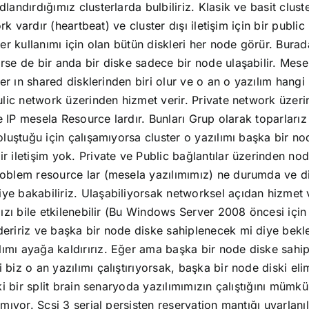
landırdığımız clusterlarda bulbiliriz. Klasik ve basit clust
work vardır (heartbeat) ve cluster dışı iletişim için bir pub
ter kullanımı için olan bütün diskleri her node görür. Bura
se de bir anda bir diske sadece bir node ulaşabilir. Mesela
ster ın shared disklerinden biri olur ve o an o yazılım hang
ulic network üzerinden hizmet verir. Private network üzerin
 ve IP mesela Resource lardır. Bunları Grup olarak toparlar
oluştuğu için çalışamıyorsa cluster o yazılımı başka bir no
ir iletişim yok. Private ve Public bağlantılar üzerinden n
roblem resource lar (mesela yazılımımız) ne durumda ve d
e bakabiliriz. Ulaşabiliyorsak networksel açıdan hizmet ve
ımızı bile etkilenebilir (Bu Windows Server 2008 öncesi içi
eririz ve başka bir node diske sahiplenecek mi diye bekleri
lımı ayağa kaldırırız. Eğer ama başka bir node diske sahi
biz o an yazılımı çalıştırıyorsak, başka bir node diski eli
t ki bir split brain senaryoda yazılımımızın çalıştığını mü
ılmıyor. Scsi 3 serial persisten reservation mantığı uyarla