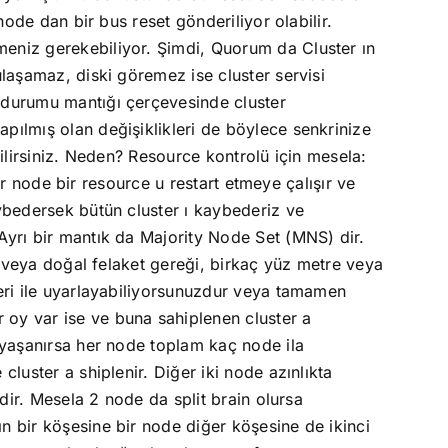
node dan bir bus reset gönderiliyor olabilir.
meniz gerekebiliyor. Şimdi, Quorum da Cluster ın
laşamaz, diski göremez ise cluster servisi
 durumu mantığı çerçevesinde cluster
pılmış olan değişiklikleri de böylece senkrinize
ilirsiniz. Neden? Resource kontrolü için mesela:
bir node bir resource u restart etmeye çalışır ve
ybedersek bütün cluster ı kaybederiz ve
Ayrı bir mantık da Majority Node Set (MNS) dir.
i veya doğal felaket gereği, birkaç yüz metre veya
leri ile uyarlayabiliyorsunuzdur veya tamamen
 oy var ise ve buna sahiplenen cluster a
 yaşanırsa her node toplam kaç node ila
luster a shiplenir. Diğer iki node azınlıkta
dir. Mesela 2 node da split brain olursa
n bir köşesine bir node diğer köşesine de ikinci