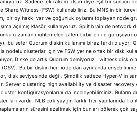
mıyoruz. Sadece tek rakam olsun diye eşit bir sunucu d
ile Share Witness (FSW) kullanabiliriz. Bu MNS in bir türe
, bir oy hakkı var ve çoğunluk oylarını toplayan node gr
şıma açılmış klasör kullanıyoruz. Split brain de network
çünkü o zaman muhtemelen zaten birbirleri ile görüşüyor o
 bu sefer Quorum diskin kullanımı biraz farklı oluyor: Q
a nodelu clusterlar için ve FSW yerine ortak bir disk kull
ı alıyor. Diske de artık Quorum demiyoruz , witness disk 
e (CSV). Bu bir diskin her node dan aynı anda erişebilinm
iyor, disk seviyesinde değil. Şimdilik sadece Hyper-V in san
 Server clustering high availability ve disaster recovery çö
cluster konfigürasyonlarını da inceleyebilirsiniz. Buların
 ları vardır. NLB çok yaygın farklı Tier yapılarında front
aplamaların süresini azaltmak için bunları bölerek çok say