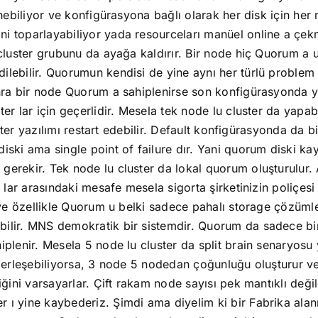
nebiliyor ve konfigürasyona bağlı olarak her disk için her 
i toparlayabiliyor yada resourceları manüel online a çek
cluster grubunu da ayağa kaldırır. Bir node hiç Quorum a u
ilebilir. Quorumun kendisi de yine aynı her türlü problem
nra bir node Quorum a sahiplenirse son konfigürasyonda ya
er lar için geçerlidir. Mesela tek node lu cluster da yapab
uster yazılımı restart edebilir. Default konfigürasyonda da 
iski ama single point of failure dır. Yani quorum diski ka
erekir. Tek node lu cluster da lokal quorum oluşturulur. 
e lar arasındaki mesafe mesela sigorta şirketinizin poliçes
e ve özellikle Quorum u belki sadece pahalı storage çözüm
ilir. MNS demokratik bir sistemdir. Quorum da sadece bir
iplenir. Mesela 5 node lu cluster da split brain senaryosu
berleşebiliyorsa, 3 node 5 nodedan çoğunluğu oluşturur ve c
ğini varsayarlar. Çift rakam node sayısı pek mantıklı değil
ı yine kaybederiz. Şimdi ama diyelim ki bir Fabrika alanı