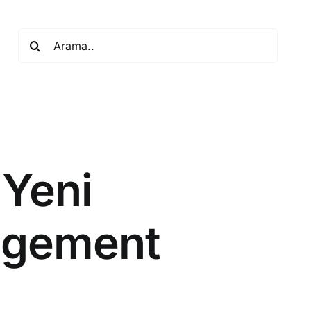
Search
for:
 Yeni
agement