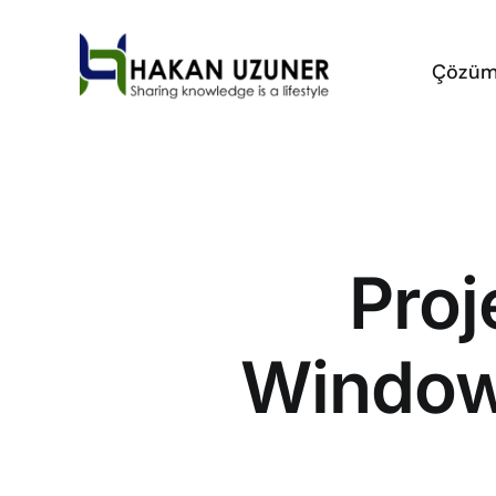
Skip
to
Çözüm
content
Proj
Window