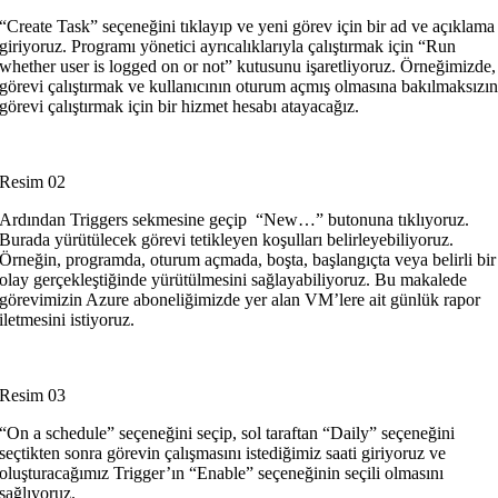
“Create Task” seçeneğini tıklayıp ve yeni görev için bir ad ve açıklama
giriyoruz. Programı yönetici ayrıcalıklarıyla çalıştırmak için “Run
whether user is logged on or not” kutusunu işaretliyoruz. Örneğimizde,
görevi çalıştırmak ve kullanıcının oturum açmış olmasına bakılmaksızı
görevi çalıştırmak için bir hizmet hesabı atayacağız.
Resim 02
Ardından Triggers sekmesine geçip “New…” butonuna tıklıyoruz.
Burada yürütülecek görevi tetikleyen koşulları belirleyebiliyoruz.
Örneğin, programda, oturum açmada, boşta, başlangıçta veya belirli bir
olay gerçekleştiğinde yürütülmesini sağlayabiliyoruz. Bu makalede
görevimizin Azure aboneliğimizde yer alan VM’lere ait günlük rapor
iletmesini istiyoruz.
Resim 03
“On a schedule” seçeneğini seçip, sol taraftan “Daily” seçeneğini
seçtikten sonra görevin çalışmasını istediğimiz saati giriyoruz ve
oluşturacağımız Trigger’ın “Enable” seçeneğinin seçili olmasını
sağlıyoruz.