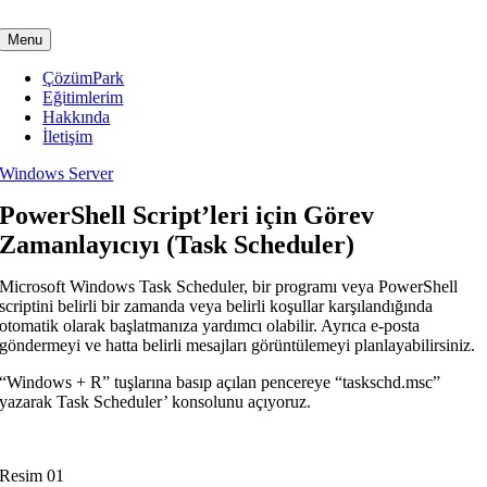
Skip
to
Menu
content
ÇözümPark
Eğitimlerim
Hakkında
İletişim
Windows Server
PowerShell Script’leri için Görev
Zamanlayıcıyı (Task Scheduler)
Microsoft Windows Task Scheduler, bir programı veya PowerShell
scriptini belirli bir zamanda veya belirli koşullar karşılandığında
otomatik olarak başlatmanıza yardımcı olabilir. Ayrıca e-posta
göndermeyi ve hatta belirli mesajları görüntülemeyi planlayabilirsiniz.
“Windows + R” tuşlarına basıp açılan pencereye “taskschd.msc”
yazarak Task Scheduler’ konsolunu açıyoruz.
Resim 01