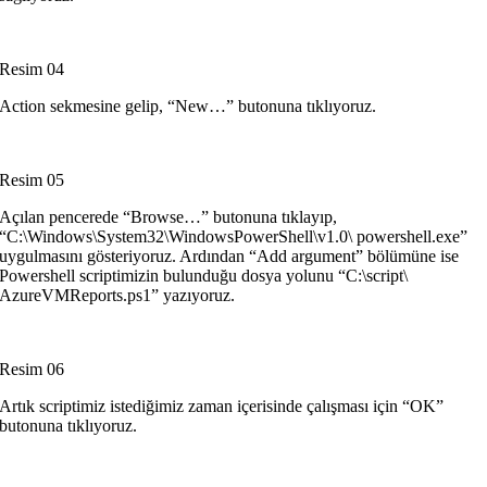
Resim 04
Action sekmesine gelip, “New…” butonuna tıklıyoruz.
Resim 05
Açılan pencerede “Browse…” butonuna tıklayıp,
“C:\Windows\System32\WindowsPowerShell\v1.0\ powershell.exe”
uygulmasını gösteriyoruz. Ardından “Add argument” bölümüne ise
Powershell scriptimizin bulunduğu dosya yolunu “C:\script\
AzureVMReports.ps1” yazıyoruz.
Resim 06
Artık scriptimiz istediğimiz zaman içerisinde çalışması için “OK”
butonuna tıklıyoruz.