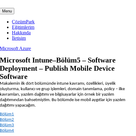
Skip
to
Menu
content
ÇözümPark
Eğitimlerim
Hakkında
İletişim
Microsoft Azure
Microsoft Intune–Bölüm5 – Software
Deployment – Publish Mobile Device
Software
Makalemin ilk dört bölümünde intune kavramı, özellikleri, üyelik
oluşturma, kullanıcı ve grup işlemleri, domain tanımlama, policy – ilke
kavramları, yazılım dağıtımı ve bilgisayarlar için örnek bir yazılım
dağıtımından bahsetmiştim. Bu bölümde ise mobil aygıtlar için yazılım
dağıtımı yapacağım.
Bölüm1
Bölüm2
Bölüm3
Bölüm4