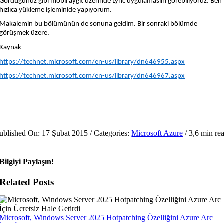
Gördüğünüz gibi mobil aygıt üzerinde Lync uygulamasını görebiliyoruz. Ben
hızlıca yükleme işleminide yapıyorum.
Makalemin bu bölümünün de sonuna geldim. Bir sonraki bölümde
görüşmek üzere.
Kaynak
https://technet.microsoft.com/en-us/library/dn646955.aspx
https://technet.microsoft.com/en-us/library/dn646967.aspx
ublished On: 17 Şubat 2015
/
Categories:
Microsoft Azure
/
3,6 min re
Bilgiyi Paylaşın!
Related Posts
Microsoft, Windows Server 2025 Hotpatching Özelliğini Azure Arc