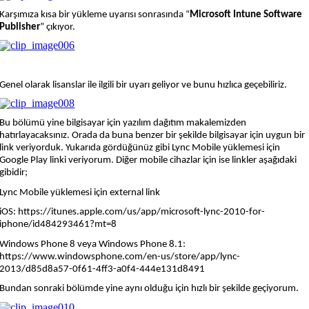
Karşımıza kısa bir yükleme uyarısı sonrasında “
Microsoft Intune Software
Publisher
”
çıkıyor.
Genel olarak lisanslar ile ilgili bir uyarı geliyor ve bunu hızlıca geçebiliriz.
Bu bölümü yine bilgisayar için yazılım dağıtım makalemizden
hatırlayacaksınız. Orada da buna benzer bir şekilde bilgisayar için uygun bir
link veriyorduk. Yukarıda gördüğünüz gibi Lync Mobile yüklemesi için
Google Play linki veriyorum. Diğer mobile cihazlar için ise linkler aşağıdaki
gibidir;
Lync Mobile yüklemesi için external link
iOS: https://itunes.apple.com/us/app/microsoft-lync-2010-for-
iphone/id484293461?mt=8
Windows Phone 8 veya Windows Phone 8.1:
https://www.windowsphone.com/en-us/store/app/lync-
2013/d85d8a57-0f61-4ff3-a0f4-444e131d8491
Bundan sonraki bölümde yine aynı olduğu için hızlı bir şekilde geçiyorum.