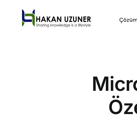
Skip
to
Çözüm
content
Micr
Öze