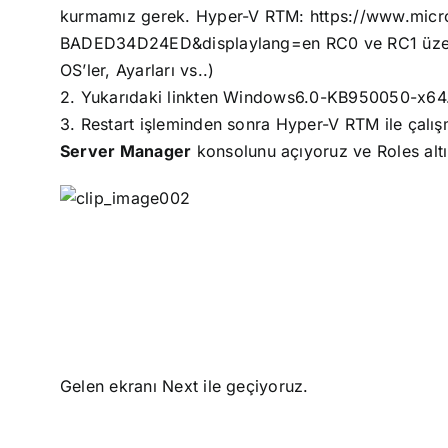
kurmamız gerek.
Hyper-V RTM:
https://www.mic
BADED34D24ED&displaylang=en
RC0 ve RC1 üzer
OS’ler, Ayarları vs..)
2. Yukarıdaki linkten
Windows6.0-KB950050-x64.msu
3. Restart işleminden sonra Hyper-V RTM ile çalış
Server Manager
konsolunu açıyoruz ve Roles al
Gelen ekranı Next ile geçiyoruz.