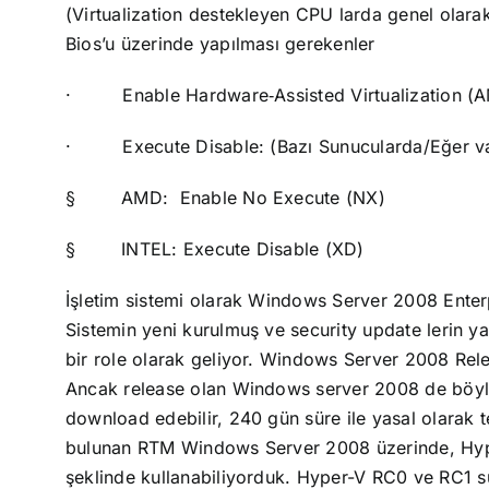
(Virtualization destekleyen CPU larda genel olara
Bios’u üzerinde yapılması gerekenler
·
Enable Hardware
‐
Assisted Virtualization 
·
Execute Disable: (Bazı Sunucularda/Eğer v
§
AMD:
Enable No Execute (NX)
§
INTEL: Execute Disable (XD)
İşletim sistemi olarak Windows Server 2008 Enter
Sistemin yeni kurulmuş ve security update lerin
bir role olarak geliyor. Windows Server 2008 Rel
Ancak release olan Windows server 2008 de böyle 
download edebilir, 240 gün süre ile yasal olarak te
bulunan RTM Windows Server 2008 üzerinde, Hyp
şeklinde kullanabiliyorduk.
Hyper-V RC0 ve RC1 sür