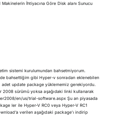
 Makinelerin İhtiyacına Göre Disk alanı
Sunucu
letim sistemi kurulumundan bahsetmiyorum.
e bahsettiğim gibi Hyper-v sonradan eklenebilen
iki adet update package yüklememiz gerekiyordu.
r 2008 sürümü yoksa aşağıdaki linki kullanarak
r2008/en/us/trial-software.aspx
Şu an piyasada
kage ler ile Hyper-V RC0 veya Hyper-V RC1
nload’a verilen aşağıdaki package’ı indirip