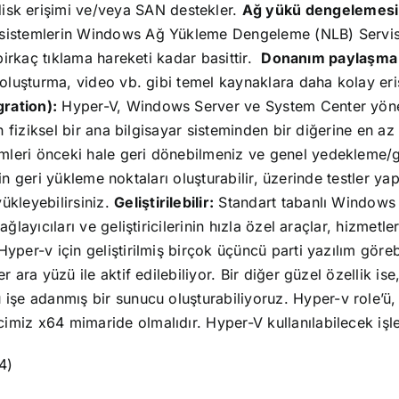
sk erişimi ve/veya SAN destekler.
Ağ yükü dengelemesi
istemlerin Windows Ağ Yükleme Dengeleme (NLB) Servisi ile
birkaç tıklama hareketi kadar basittir.
Donanım paylaşma 
 oluşturma, video vb. gibi temel kaynaklara daha kolay eri
gration):
Hyper-V, Windows Server ve System Center yönetim
n fiziksel bir ana bilgisayar sisteminden bir diğerine en az
emleri önceki hale geri dönebilmeniz ve genel yedekleme/
için geri yükleme noktaları oluşturabilir, üzerinde testler y
ükleyebilirsiniz.
Geliştirilebilir:
Standart tabanlı Windows 
ğlayıcıları ve geliştiricilerinin hızla özel araçlar, hizmet
yper-v için geliştirilmiş birçok üçüncü parti yazılım göre
r ara yüzü ile aktif edilebiliyor.
Bir diğer güzel özellik i
 işe adanmış bir sunucu oluşturabiliyoruz.
Hyper-v role’ü
cimiz x64 mimaride olmalıdır.
Hyper-V kullanılabilecek işle
4)