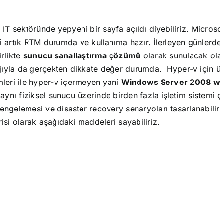
 IT sektöründe yepyeni bir sayfa açıldı diyebiliriz. Micros
i artık RTM durumda ve kullanıma hazır. İlerleyen günlerd
irlikte
sunucu sanallaştırma çözümü
olarak sunulacak ol
tajıyla da gerçekten dikkate değer durumda.
Hyper-v için ü
eri ile hyper-v içermeyen yani
Windows Server 2008 wi
 aynı fiziksel sunucu üzerinde birden fazla işletim sistemi ç
 dengelemesi ve disaster recovery senaryoları tasarlanabilir
risi olarak aşağıdaki maddeleri sayabiliriz.