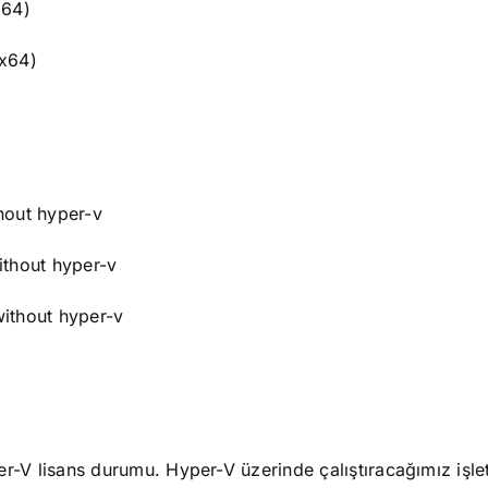
x64)
(x64)
hout hyper-v
ithout hyper-v
ithout hyper-v
r-V lisans durumu. Hyper-V üzerinde çalıştıracağımız işle