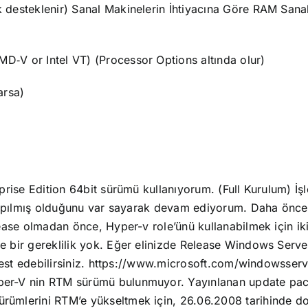
k desteklenir)
Sanal Makinelerin İhtiyacına Göre RAM
Sanal
(AMD
‐
V or Intel VT) (Processor Options altında olur)
arsa)
prise Edition 64bit sürümü kullanıyorum. (Full Kurulum)
İş
 yapılmış olduğunu var sayarak devam ediyorum.
Daha önced
ease olmadan önce, Hyper-v role’ünü kullanabilmek için 
bir gereklilik yok. Eğer elinizde Release Windows Serve
st edebilirsiniz.
https://www.microsoft.com/windowsserve
er-V nin RTM sürümü bulunmuyor. Yayınlanan update pac
ümlerini RTM’e yükseltmek için, 26.06.2008 tarihinde dow