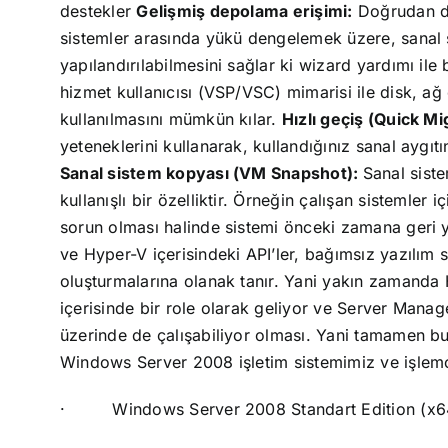
destekler
Gelişmiş depolama erişimi:
Doğrudan di
sistemler arasında yükü dengelemek üzere, sanal s
yapılandırılabilmesini sağlar ki wizard yardımı ile 
hizmet kullanıcısı (VSP/VSC) mimarisi ile disk, ağ
kullanılmasını mümkün kılar.
Hızlı geçiş (Quick Mi
yeteneklerini kullanarak, kullandığınız sanal aygıtı
Sanal sistem kopyası (VM Snapshot):
Sanal sist
kullanışlı bir özelliktir. Örneğin çalışan sistemler 
sorun olması halinde sistemi önceki zamana geri y
ve Hyper-V içerisindeki API’ler, bağımsız yazılım sa
oluşturmalarına olanak tanır. Yani yakın zamanda H
içerisinde bir role olarak geliyor ve Server Manage
üzerinde de çalışabiliyor olması. Yani tamamen bu
Windows Server 2008 işletim sistemimiz ve işlem
·
Windows Server 2008 Standart Edition (x6