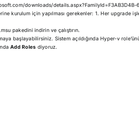
rosoft.com/downloads/details.aspx?FamilyId=F3AB3D4B
ine kurulum için yapılması gerekenler:
1. Her upgrade iş
 pakedini indirin ve çalıştırın.
maya başlayabilirsiniz.
Sistem açıldığında Hyper-v role’ü
tında
Add Roles
diyoruz.