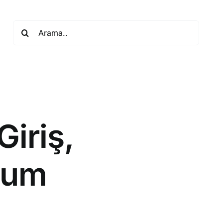
Search
for:
iriş,
ulum