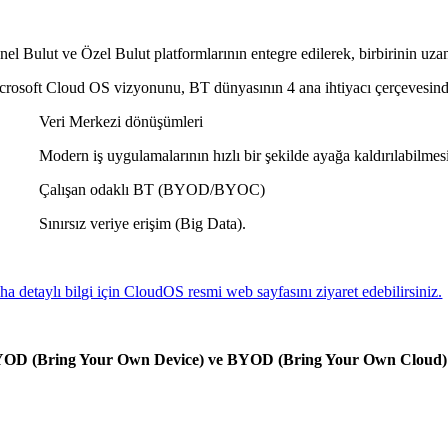
nel Bulut ve Özel Bulut platformlarının entegre edilerek, birbirinin uza
crosoft Cloud OS vizyonunu, BT dünyasının 4 ana ihtiyacı çerçevesinde
Veri Merkezi dönüşümleri
Modern iş uygulamalarının hızlı bir şekilde ayağa kaldırılabilmes
Çalışan odaklı BT (BYOD/BYOC)
Sınırsız veriye erişim (Big Data).
ha detaylı bilgi için CloudOS resmi web sayfasını ziyaret edebilirsiniz.
OD (Bring Your Own Device) ve BYOD (Bring Your Own Cloud)