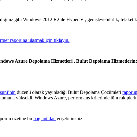
ldiğiniz gibi Windows 2012 R2 ile Hyper-V , genişleyebilirlik, felaket k
rtner raporuna ulaşmak için tıklayın.
ndows Azure Depolama Hizmetleri , Bulut Depolama Hizmetlerin
suni’nin
düzenli olarak yayınladığı Bulut Depolama Çözümleri
raporu
numuna yükseldi. Windows Azure, performans kriterinde tüm rakiplerini
porun özetine bu
bağlantıdan
erişebilirsiniz.