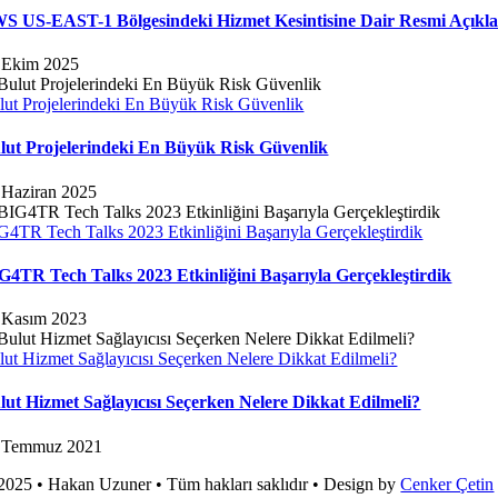
S US-EAST-1 Bölgesindeki Hizmet Kesintisine Dair Resmi Açıkl
 Ekim 2025
lut Projelerindeki En Büyük Risk Güvenlik
lut Projelerindeki En Büyük Risk Güvenlik
 Haziran 2025
G4TR Tech Talks 2023 Etkinliğini Başarıyla Gerçekleştirdik
G4TR Tech Talks 2023 Etkinliğini Başarıyla Gerçekleştirdik
 Kasım 2023
lut Hizmet Sağlayıcısı Seçerken Nelere Dikkat Edilmeli?
lut Hizmet Sağlayıcısı Seçerken Nelere Dikkat Edilmeli?
 Temmuz 2021
2025 • Hakan Uzuner • Tüm hakları saklıdır • Design by
Cenker Çetin