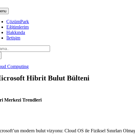
Skip
to
enu
content
ÇözümPark
Eğitimlerim
Hakkında
İletişim
arch
:
oud Computing
icrosoft Hibrit Bulut Bülteni
ri Merkezi Trendleri
crosoft’un modern bulut vizyonu: Cloud OS ile Fiziksel Sınırları Olma