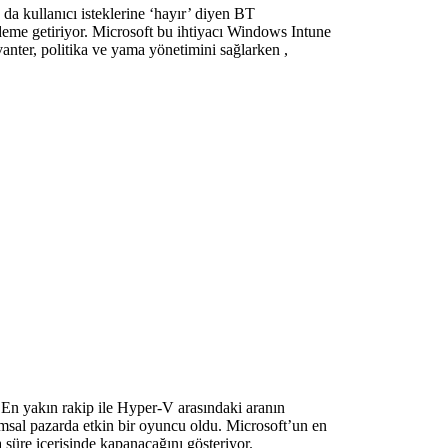
 da kullanıcı isteklerine ‘hayır’ diyen BT
ndeme getiriyor. Microsoft bu ihtiyacı Windows Intune
anter, politika ve yama yönetimini sağlarken ,
En yakın rakip ile Hyper-V arasındaki aranın
umsal pazarda etkin bir oyuncu oldu. Microsoft’un en
 süre içerisinde kapanacağını gösteriyor.