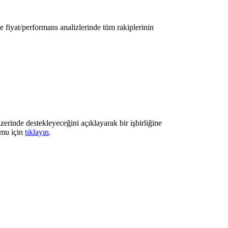
iyat/performans analizlerinde tüm rakiplerinin
erinde destekleyeceğini açıklayarak bir işbirliğine
umu için
tıklayın
.