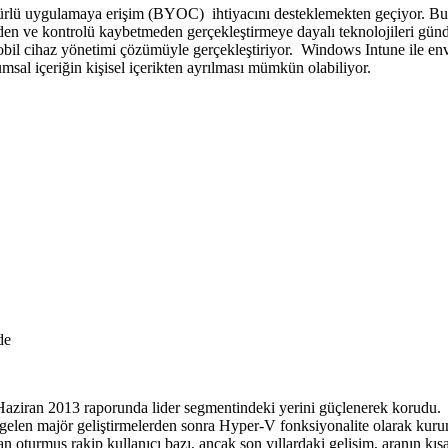
türlü uygulamaya erişim (BYOC)
ihtiyacını desteklemekten geçiyor. Bu
etmeden ve kontrolü kaybetmeden gerçekleştirmeye dayalı teknolojileri gü
bil cihaz yönetimi çözümüyle gerçekleştiriyor.
Windows Intune ile env
umsal içeriğin kişisel içerikten ayrılması mümkün olabiliyor.
de
aziran 2013 raporunda lider segmentindeki yerini güçlenerek korudu.
e gelen majör geliştirmelerden sonra Hyper-V fonksiyonalite olarak kur
oturmuş rakip kullanıcı bazı, ancak son yıllardaki gelişim, aranın kısa