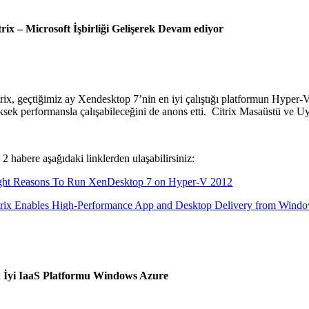
trix – Microsoft İşbirliği Gelişerek Devam ediyor
trix, geçtiğimiz ay Xendesktop 7’nin en iyi çalıştığı platformun Hyper
ksek performansla çalışabileceğini de anons etti.
Citrix Masaüstü ve Uy
2 habere aşağıdaki linklerden ulaşabilirsiniz:
ght Reasons To Run XenDesktop 7 on Hyper-V 2012
trix Enables High-Performance App and Desktop Delivery from Wind
 İyi IaaS Platformu Windows Azure