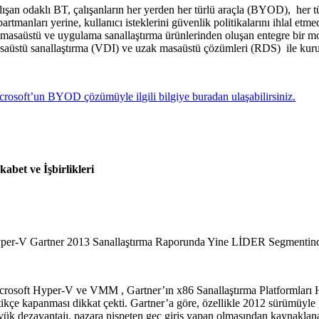
lışan odaklı BT, çalışanların her yerden her türlü araçla (BYOD),
her 
partmanları yerine, kullanıcı isteklerini güvenlik politikalarını ihlal 
e masaüstü ve uygulama sanallaştırma ürünlerinden oluşan entegre bir mo
saüstü sanallaştırma (VDI) ve uzak masaüstü çözümleri (RDS)
ile kur
crosoft’un BYOD çözümüyle ilgili bilgiye buradan ulaşabilirsiniz.
kabet ve İşbirlikleri
per-V Gartner 2013 Sanallaştırma Raporunda Yine LİDER Segmentin
crosoft Hyper-V ve VMM , Gartner’ın x86 Sanallaştırma Platformları H
ttikçe kapanması dikkat çekti. Gartner’a göre, özellikle 2012 sürümüyl
yük dezavantajı, pazara nispeten geç giriş yapan olmasından kaynaklanan 