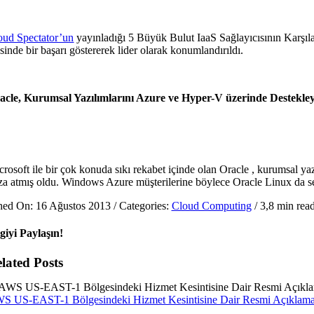
oud Spectator’un
yayınladığı 5 Büyük Bulut IaaS Sağlayıcısının Karşıla
sinde bir başarı göstererek lider olarak konumlandırıldı.
acle, Kurumsal Yazılımlarını Azure ve Hyper-V üzerinde Destekley
crosoft ile bir çok konuda sıkı rekabet içinde olan Oracle , kurumsal ya
za atmış oldu. Windows Azure müşterilerine böylece Oracle Linux da 
hed On: 16 Ağustos 2013
/
Categories:
Cloud Computing
/
3,8 min rea
lgiyi Paylaşın!
lated Posts
S US-EAST-1 Bölgesindeki Hizmet Kesintisine Dair Resmi Açıklama