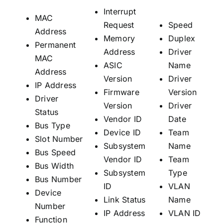
Interrupt
MAC
Request
Speed
Address
Memory
Duplex
Permanent
Address
Driver
MAC
ASIC
Name
Address
Version
Driver
IP Address
Firmware
Version
Driver
Version
Driver
Status
Vendor ID
Date
Bus Type
Device ID
Team
Slot Number
Subsystem
Name
Bus Speed
Vendor ID
Team
Bus Width
Subsystem
Type
Bus Number
ID
VLAN
Device
Link Status
Name
Number
IP Address
VLAN ID
Function